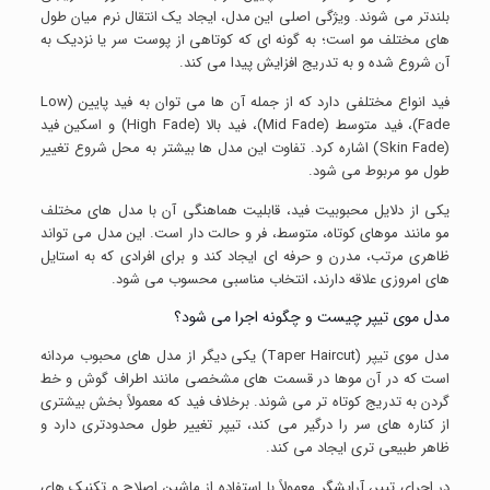
بلندتر می شوند. ویژگی اصلی این مدل، ایجاد یک انتقال نرم میان طول
های مختلف مو است؛ به گونه ای که کوتاهی از پوست سر یا نزدیک به
آن شروع شده و به تدریج افزایش پیدا می کند.
فید انواع مختلفی دارد که از جمله آن ها می توان به فید پایین (Low
Fade)، فید متوسط (Mid Fade)، فید بالا (High Fade) و اسکین فید
(Skin Fade) اشاره کرد. تفاوت این مدل ها بیشتر به محل شروع تغییر
طول مو مربوط می شود.
یکی از دلایل محبوبیت فید، قابلیت هماهنگی آن با مدل های مختلف
مو مانند موهای کوتاه، متوسط، فر و حالت دار است. این مدل می تواند
ظاهری مرتب، مدرن و حرفه ای ایجاد کند و برای افرادی که به استایل
های امروزی علاقه دارند، انتخاب مناسبی محسوب می شود.
مدل موی تیپر چیست و چگونه اجرا می شود؟
مدل موی تیپر (Taper Haircut) یکی دیگر از مدل های محبوب مردانه
است که در آن موها در قسمت های مشخصی مانند اطراف گوش و خط
گردن به تدریج کوتاه تر می شوند. برخلاف فید که معمولاً بخش بیشتری
از کناره های سر را درگیر می کند، تیپر تغییر طول محدودتری دارد و
ظاهر طبیعی تری ایجاد می کند.
در اجرای تیپر، آرایشگر معمولاً با استفاده از ماشین اصلاح و تکنیک های