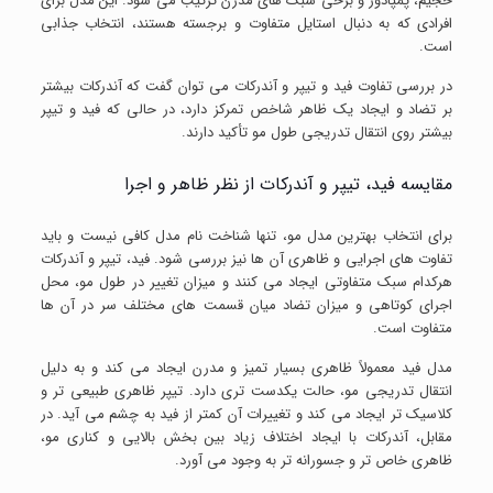
حجیم، پمپادور و برخی سبک های مدرن ترکیب می شود. این مدل برای
افرادی که به دنبال استایل متفاوت و برجسته هستند، انتخاب جذابی
است.
در بررسی تفاوت فید و تیپر و آندرکات می توان گفت که آندرکات بیشتر
بر تضاد و ایجاد یک ظاهر شاخص تمرکز دارد، در حالی که فید و تیپر
بیشتر روی انتقال تدریجی طول مو تأکید دارند.
مقایسه فید، تیپر و آندرکات از نظر ظاهر و اجرا
برای انتخاب بهترین مدل مو، تنها شناخت نام مدل کافی نیست و باید
تفاوت های اجرایی و ظاهری آن ها نیز بررسی شود. فید، تیپر و آندرکات
هرکدام سبک متفاوتی ایجاد می کنند و میزان تغییر در طول مو، محل
اجرای کوتاهی و میزان تضاد میان قسمت های مختلف سر در آن ها
متفاوت است.
مدل فید معمولاً ظاهری بسیار تمیز و مدرن ایجاد می کند و به دلیل
انتقال تدریجی مو، حالت یکدست تری دارد. تیپر ظاهری طبیعی تر و
کلاسیک تر ایجاد می کند و تغییرات آن کمتر از فید به چشم می آید. در
مقابل، آندرکات با ایجاد اختلاف زیاد بین بخش بالایی و کناری مو،
ظاهری خاص تر و جسورانه تر به وجود می آورد.