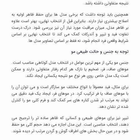
نتیجه متفاوتی داشته باشد.
همچنین باید توجه داشت که برخی مدل ها برای حفظ ظاهر اولیه به
اصلاح بیشتری نیاز دارند. بنابراین قبل از انتخاب نهایی، بهتر است علاوه
بر ظاهر مدل، میزان مراقبت مورد نیاز آن نیز بررسی شود. درک درست
تفاوت فید و تیپر و آندرکات کمک می کند تا انتخاب نهایی بر اساس
شرایط واقعی فرد انجام شود، نه فقط بر اساس تصاویر مدل ها.
توجه به جنس و حالت طبیعی مو
جنس مو یکی از مهم ترین عوامل در انتخاب مدل کوتاهی مناسب است.
موهای صاف، فر، ضخیم یا نازک هر کدام رفتار متفاوتی دارند و ممکن
است یک مدل خاص روی هر نوع مو نتیجه یکسانی ایجاد نکند.
برای مثال، فید معمولاً با انواع مختلف مو سازگار است و می توان آن را
با موهای صاف یا فر ترکیب کرد. در موهای فر، ایجاد یک فید دقیق می
تواند به مرتب تر شدن کناره های سر کمک کند و فرم کلی مو را کنترل
شده تر نشان دهد.
تیپر نیز برای موهای طبیعی و کسانی که ظاهر ساده تر را ترجیح می
دهند، انتخاب مناسبی است. این مدل اجازه می دهد حجم کلی مو حفظ
شود و در عین حال بخش های اطراف گوش و گردن مرتب تر دیده شوند.