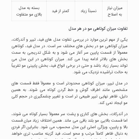
میزان نیاز
بسته به مدل
نسبتاً زیاد
کمتر از فید
به اصلاح
بالای مو متفاوت
تفاوت میزان کوتاهی مو در هر مدل
یکی از مهم ترین موارد در بررسی تفاوت مدل های فید، تیپر و آندرکات،
میزان کوتاهی مو در بخش های مختلف سر است. در مدل فید، کوتاهی
معمولاً از قسمت پایین سر آغاز می شود و به شکل تدریجی به سمت
بخش های بالاتر ادامه پیدا می کند. میزان کوتاهی در این مدل می
تواند بسیار زیاد باشد و حتی در برخی انواع فید، بخش پایینی مو تقریباً
به حالت تراشیده نزدیک می شود.
در مدل تیپر، میزان کوتاهی محدودتر است و معمولاً فقط قسمت های
مشخصی مانند اطراف گوش و خط گردن کوتاه می شوند. به همین
دلیل، ظاهر نهایی تیپر طبیعی تر است و تغییر چشمگیری در حجم کلی
مو ایجاد نمی کند.
در آندرکات، بخش های کناری و پشت سر معمولاً بسیار کوتاه می شوند،
اما قسمت بالایی مو بلند باقی می ماند. همین اختلاف زیاد میان قسمت
بالا و پایین، ویژگی اصلی این مدل محسوب می شود. بنابراین اگر فردی
به دنبال ظاهر کاملاً مرتب و محو است، فید گزینه مناسب تری خواهد