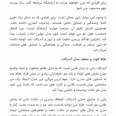
برای افرادی که نمی خواهند مرتب به آرایشگاه مراجعه کنند، یک مزیت
مهم محسوب می شود.
با وجود این مزایا، تیپر ممکن است برای افرادی که به دنبال یک تغییر
کاملاً چشمگیر و استایل خاص هستند، جذابیت کمتری داشته باشد.
همچنین اجرای دقیق آن نیازمند مهارت آرایشگر است؛ زیرا انتقال
نامناسب طول مو می تواند باعث شود مدل نهایی حالت نامرتب پیدا
کند. بنابراین هنگام بررسی تفاوت فید و تیپر و آندرکات باید توجه داشت
که تیپر بیشتر بر ظرافت، سادگی و هماهنگی با استایل های مختلف
تمرکز دارد.
نقاط قوت و ضعف مدل آندرکات
آندرکات یکی از مدل هایی است که به دلیل ظاهر متفاوت و تضاد واضح
میان بخش های کوتاه و بلند مو، طرفداران زیادی در میان افراد علاقه مند
به استایل های مدرن دارد. مهم ترین ویژگی این مدل، ایجاد یک مرز
مشخص میان قسمت بالایی و کناره های سر است که باعث می شود
مدل مو حالت برجسته و خاصی پیدا کند.
یکی از مزایای اصلی آندرکات، انعطاف پذیری در حالت دادن به بخش
بالایی مو است. افراد می توانند قسمت بلند مو را به سمت عقب، کنار یا
حتی به شکل های حجیم تر حالت دهند و ظاهرهای مختلفی ایجاد
کنند. این موضوع باعث شده است که آندرکات با سبک های مختلف