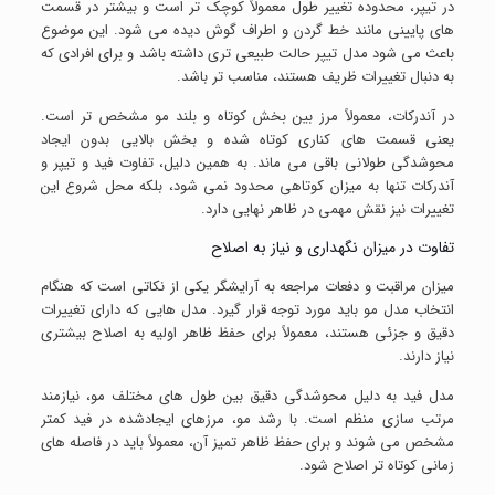
در تیپر، محدوده تغییر طول معمولاً کوچک تر است و بیشتر در قسمت
های پایینی مانند خط گردن و اطراف گوش دیده می شود. این موضوع
باعث می شود مدل تیپر حالت طبیعی تری داشته باشد و برای افرادی که
به دنبال تغییرات ظریف هستند، مناسب تر باشد.
در آندرکات، معمولاً مرز بین بخش کوتاه و بلند مو مشخص تر است.
یعنی قسمت های کناری کوتاه شده و بخش بالایی بدون ایجاد
محوشدگی طولانی باقی می ماند. به همین دلیل، تفاوت فید و تیپر و
آندرکات تنها به میزان کوتاهی محدود نمی شود، بلکه محل شروع این
تغییرات نیز نقش مهمی در ظاهر نهایی دارد.
تفاوت در میزان نگهداری و نیاز به اصلاح
میزان مراقبت و دفعات مراجعه به آرایشگر یکی از نکاتی است که هنگام
انتخاب مدل مو باید مورد توجه قرار گیرد. مدل هایی که دارای تغییرات
دقیق و جزئی هستند، معمولاً برای حفظ ظاهر اولیه به اصلاح بیشتری
نیاز دارند.
مدل فید به دلیل محوشدگی دقیق بین طول های مختلف مو، نیازمند
مرتب سازی منظم است. با رشد مو، مرزهای ایجادشده در فید کمتر
مشخص می شوند و برای حفظ ظاهر تمیز آن، معمولاً باید در فاصله های
زمانی کوتاه تر اصلاح شود.