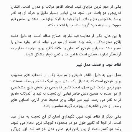
یکی از مهم ترین مزایای فید، ایجاد ظاهر مرتب و مدرن است. انتقال
تدریجی مو باعث می شود مدل نهایی بسیار دقیق و حرفه ای به نظر
برسد. همچنین تنوع بالای انواع فید به افراد اجازه می دهد بر اساس فرم
صورت و سلیقه خود گزینه مناسب را انتخاب کنند.
با این حال، یکی از معایب فید نیاز به اصلاح منظم است. به دلیل دقت
بالای محوشدگی، رشد چند هفته ای مو می تواند ظاهر اولیه مدل را
تغییر دهد. بنابراین افرادی که زمان یا علاقه کافی برای مراجعه مداوم به
آرایشگر ندارند، ممکن است با این مدل کمی دچار مشکل شوند.
نقاط قوت و ضعف مدل تیپر
مدل تیپر به دلیل ظاهر طبیعی و مرتب، یکی از انتخاب های محبوب
برای افرادی است که به دنبال یک مدل موی شیک اما کم ریسک هستند.
مهم ترین مزیت این مدل، ایجاد تغییر تدریجی در بخش های مشخصی
از مو است؛ به همین دلیل ظاهر نهایی آن نسبت به فید یا آندرکات ملایم
تر به نظر می رسد. تیپر می تواند برای محیط های کاری، استایل های
رسمی و حتی ظاهرهای روزمره گزینه مناسبی باشد.
یکی دیگر از نقاط قوت تیپر، نگهداری آسان تر آن نسبت به مدل فید
است. از آنجا که تغییر طول مو در محدوده کوچک تری انجام می شود،
رشد مو کمتر باعث از بین رفتن فرم اصلی مدل خواهد شد. این ویژگی