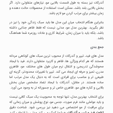
آندرکات نیز بسته به طول قسمت بالایی مو، نیازهای متفاوتی دارد. اگر
بخش بالایی بلند باشد، ممکن است استفاده از محصولات حالت دهنده و
زمان بیشتر برای مرتب کردن مو لازم باشد.
بنابراین هنگام انتخاب میان این مدل ها باید سبک زندگی خود را نیز در
نظر بگیرید. بهترین مدل مو، مدلی نیست که فقط ظاهر جذابی داشته
باشد، بلکه باید با میزان زمان، شرایط کاری و عادات روزمره شما هماهنگ
باشد.
جمع بندی
مدل های فید، تیپر و آندرکات از محبوب ترین سبک های کوتاهی مردانه
هستند که هر کدام ویژگی ها، ظاهر و کاربرد متفاوتی دارند. فید با ایجاد
محوشدگی تدریجی و انتقال نرم میان طول های مختلف مو، ظاهری
مدرن، تمیز و حرفه ای ایجاد می کند. تیپر با تغییرات محدودتر، گزینه ای
طبیعی تر و مناسب برای افرادی است که به دنبال یک مدل مرتب اما
ساده هستند. در مقابل، آندرکات با ایجاد تضاد مشخص میان بخش
بالایی و کناره های مو، ظاهری خاص تر و جسورانه تر به وجود می آورد.
برای انتخاب بهترین مدل، تنها توجه به محبوبیت یک سبک کافی نیست
و باید عواملی مانند فرم صورت، جنس مو، نوع پوشش و میزان زمانی که
برای مراقبت از مو اختصاص می دهید نیز بررسی شود. شناخت دقیق
تفاوت فید و تیپر و آندرکات
به شما کمک می کند مدلی را انتخاب کنید