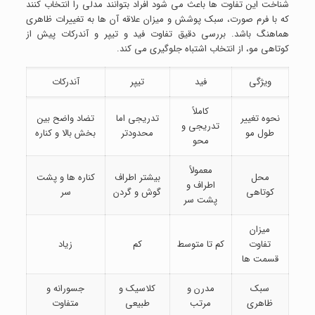
شناخت این تفاوت ها باعث می شود افراد بتوانند مدلی را انتخاب کنند
که با فرم صورت، سبک پوشش و میزان علاقه آن ها به تغییرات ظاهری
هماهنگ باشد. بررسی دقیق تفاوت فید و تیپر و آندرکات پیش از
کوتاهی مو، از انتخاب اشتباه جلوگیری می کند.
ویژگی
فید
تیپر
آندرکات
کاملاً
نحوه تغییر
تدریجی اما
تضاد واضح بین
تدریجی و
طول مو
محدودتر
بخش بالا و کناره
محو
معمولاً
محل
بیشتر اطراف
کناره ها و پشت
اطراف و
کوتاهی
گوش و گردن
سر
پشت سر
میزان
تفاوت
کم تا متوسط
کم
زیاد
قسمت ها
سبک
مدرن و
کلاسیک و
جسورانه و
ظاهری
مرتب
طبیعی
متفاوت