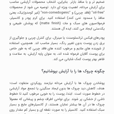
ضخیم تر و با منافذ بازتر. بنابراین، انتخاب محصولات آرایشی مناسب
برای آرایش مردانه، اهمیت ویژه ای دارد. توصیه می شود از محصولات
“oil-free” (فاقد چربی) و “non-comedogenic” (غیر کومدوژنیک، یعنی
منافذ را مسدود نمی کنند) استفاده کنید. برای کرم پودر و کانسیلر،
فرمولاسیون های سبک و مات (matte finish) که پوشش طبیعی و
یکدستی ایجاد می کنند، ایده آل هستند.
پودرهای فیکس ترانسلوسنت یا مینرال، برای کنترل چربی و جلوگیری از
برق زدن پوست بدون تغییر رنگ، بسیار مناسب اند. همچنین، استفاده
از شوینده های ملایم و مرطوب کننده های فاقد چربی که به طور خاص
برای پوست آقایان فرموله شده اند، به عنوان پایه آرایش، به سلامت و
ظاهر بهتر پوست کمک شایانی می کند.
چگونه چروک ها را با آرایش بپوشانیم؟
پوشاندن چروک ها با آرایش مردانه نیازمند رویکردی متفاوت است؛
هدف، کاهش دید چروک ها بدون ایجاد سنگینی یا تجمع مواد آرایشی
در خطوط صورت است. ابتدا، پوست را به خوبی مرطوب کنید تا خطوط
ناشی از خشکی پر شوند. برای نواحی اطراف چشم و پیشانی که معمولاً
چروک ها در آن ها بیشتر نمایان هستند، از کانسیلرهای مایع و بسیار
سبک استفاده کنید. کانسیلر را به صورت نقطه ای و بسیار کم مقدار روی