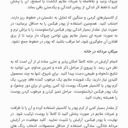
چروک بزنید و بلافاصله با ضربات ملایم انگشت یا اسفنج، آن را پخش
کنید تا فقط اثر اندکی از روشن کنندگی و یکدستی باقی بماند.
از کانسیلرهای کرمی و سنگین که تمایل به نشستن در خطوط ریز دارند،
اجتناب کنید. همچنین، استفاده از پودر فیکس را به حداقل برسانید؛ در
صورت نیاز، مقدار بسیار اندکی پودر فیکس ترانسلوسنت را با براش نرم و
به صورت ضربه ای بسیار ملایم روی نواحی چروک دار بزنید تا از برق
افتادن آن جلوگیری شود، اما مراقب باشید که پودر در خطوط جمع نشود.
میکاپ مردانه در خانه
انجام آرایش در خانه کاملاً امکان پذیر و حتی ساده تر از آن است که به
نظر می رسد. با پیروی از مراحل ذکر شده و تمرین مداوم، می توانید به
نتایج دلخواه و طبیعی دست پیدا کنید. برای شروع، تنها به چند محصول
کلیدی نیاز دارید: یک شوینده ملایم، یک مرطوب کننده فاقد چربی، یک
کرم پودر یا کانسیلر همرنگ پوست (یا کمی روشن تر برای دور چشم)، و
یک پودر فیکس ترانسلوسنت. مراحل تمیز کردن و مرطوب کردن پوست
را همیشه رعایت کنید.
از مقدار بسیار کمی از کرم پودر یا کانسیلر استفاده کرده و آن را با ظرافت
و ضربات ملایم در صورت پخش کنید تا کاملاً با پوست ترکیب شود. در
نهایت، با پودر فیکس، آرایش را تثبیت نمایید. کلید موفقیت در آرایش
مردانه خانگی، سادگی، استفاده از حداقل محصولات، انتخاب رنگ های