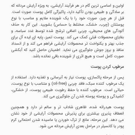
اولین و اساسی ترین گام در هر فرآیند آرایشی، به ویژه آرایش مردانه که
بر سادگی و طبیعی بودن تأکید دارد، پاکیزگی کامل پوست صورت است.
قبل از هر چیز، صورت خود را با یک شوینده ملایم و مناسب با نوع
پوستتان (چرب، خشک، مختلط یا حساس) بشویید. این کار به حذف
آلودگی های محیطی، چربی اضافی ترشح شده توسط غدد سباسه، و
بقایای محصولات قبلی کمک می کند. پوست تمیز، پایه ای ایده آل برای
جذب بهتر و یکنواخت تر محصولات آرایشی فراهم می کند و از انسداد
منافذ و بروز جوش جلوگیری می نماید. اطمینان حاصل کنید که آبکشی
صورت کامل است و هیچ اثری از شوینده باقی نمانده باشد.
مرطوب کردن پوست
پس از مرحله پاکسازی، پوست نیاز به آبرسانی و تغذیه دارد. استفاده از
یک مرطوب کننده سبک، فاقد چربی (oil-free) و متناسب با نوع پوست،
حیاتی است. مرطوب کننده با حفظ رطوبت طبیعی پوست، از خشکی،
کشیدگی و پوسته پوسته شدن آن جلوگیری می کند.
پوست هیدراته شده، ظاهری شاداب تر و سالم تر دارد و همچنین
انعطاف پذیری بیشتری برای پذیرش محصولات آرایشی از خود نشان
می دهد. این مرحله، مانع از ترک خوردن یا ماسیده شدن احتمالی کرم
پودر یا کانسیلر در مراحل بعدی آرایش مردانه می شود.