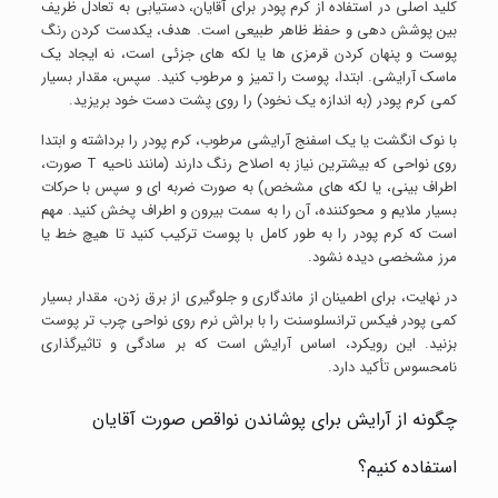
کلید اصلی در استفاده از کرم پودر برای آقایان، دستیابی به تعادل ظریف
بین پوشش دهی و حفظ ظاهر طبیعی است. هدف، یکدست کردن رنگ
پوست و پنهان کردن قرمزی ها یا لکه های جزئی است، نه ایجاد یک
ماسک آرایشی. ابتدا، پوست را تمیز و مرطوب کنید. سپس، مقدار بسیار
کمی کرم پودر (به اندازه یک نخود) را روی پشت دست خود بریزید.
با نوک انگشت یا یک اسفنج آرایشی مرطوب، کرم پودر را برداشته و ابتدا
روی نواحی که بیشترین نیاز به اصلاح رنگ دارند (مانند ناحیه T صورت،
اطراف بینی، یا لکه های مشخص) به صورت ضربه ای و سپس با حرکات
بسیار ملایم و محوکننده، آن را به سمت بیرون و اطراف پخش کنید. مهم
است که کرم پودر را به طور کامل با پوست ترکیب کنید تا هیچ خط یا
مرز مشخصی دیده نشود.
در نهایت، برای اطمینان از ماندگاری و جلوگیری از برق زدن، مقدار بسیار
کمی پودر فیکس ترانسلوسنت را با براش نرم روی نواحی چرب تر پوست
بزنید. این رویکرد، اساس آرایش است که بر سادگی و تاثیرگذاری
نامحسوس تأکید دارد.
چگونه از آرایش برای پوشاندن نواقص صورت آقایان
استفاده کنیم؟