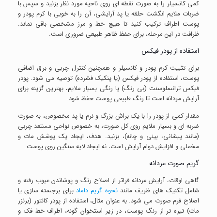
کمی کانسیلر را به صورت نقطه ای روی ناحیه مورد نظر بزنید و سپس با
ضربات ملایم انگشت حلقه یا پد آرایشی، آن را به خوبی با کرم پودر و
پوست اطراف ترکیب کنید تا هیچ خط و مرز مشخصی باقی نماند.
ظرافت در این مرحله، برای حفظ ظاهر طبیعی ضروری است.
استفاده از پودر فیکس
برای تثبیت کرم پودر و کانسیلر و همچنین کنترل چربی و برق اضافی
پوست، استفاده از پودر فیکس (یا پنکیک فشرده) توصیه می شود. پودر
فیکس ترانسلوسنت (بی رنگ) یا رنگی بسیار ملایم، بهترین گزینه برای
آرایش مردانه است تا رنگ طبیعی پوست حفظ شود.
مقدار کمی از پودر را با یک براش بزرگ و نرم یا پد مخصوص، به صورت
ضربه ای و بسیار ملایم روی کل صورت، به خصوص نواحی مستعد چربی
(مانند پیشانی، بینی و چانه)، بزنید. هدف، ایجاد یک پوشش مات و
مخملی و افزایش دوام آرایش است، نه ایجاد لایه سنگین روی پوست.
گریم صورت مردانه
گاهی اوقات، آرایش مردانه فراتر از اصلاح رنگ و پوشاندن عیوب رفته و
شامل تکنیک های ظریف مانند
نحوه گریم داماد
برای برجسته سازی یا
اصلاح فرم صورت می شود. به عنوان مثال، استفاده از پودر کانتور (برنزر
مات) تیره تر از رنگ پوست، در زیر استخوان گونه، اطراف خط فک و