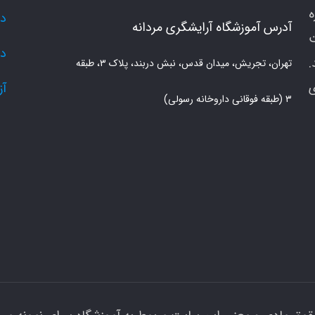
دو
آدرس آموزشگاه آرایشگری مردانه
دو
.
تهران، تجریش، میدان قدس، نبش دربند، پلاک ۳، طبقه
ی
آز
۳ (طبقه فوقانی داروخانه رسولی)