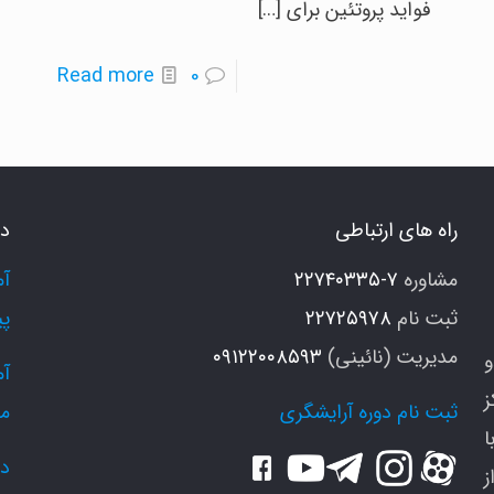
فواید پروتئین برای
[…]
-
Read more
0
صول
پروتئین
راقبت
درمانی
ز
با
و
ماسک
راه های ارتباطی
دو
عد
موی
ز
مردانه
مشاوره
۷-۲۲۷۴۰۳۳۵
روتئین
ثبت نام
۲۲۷۲۵۹۷۸
پی
راپی
مدیریت (نائینی)
۰۹۱۲۲۰۰۸۵۹۳
و
ز
ثبت نام دوره آرایشگری
م
ا
دو
ز