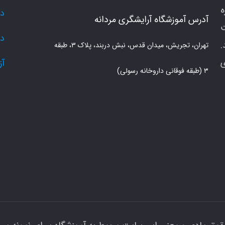
دو
آدرس آموزشگاه آرایشگری مردانه
دو
.
تهران، تجریش، میدان قدس، نبش دربند، پلاک ۳، طبقه
ی
آز
۳ (طبقه فوقانی داروخانه رسولی)