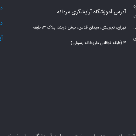
دو
آدرس آموزشگاه آرایشگری مردانه
دو
.
تهران، تجریش، میدان قدس، نبش دربند، پلاک ۳، طبقه
ی
آز
۳ (طبقه فوقانی داروخانه رسولی)