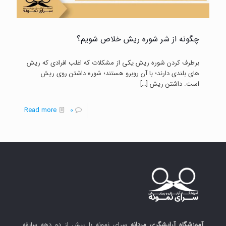
چگونه از شر شوره ریش خلاص شویم؟
برطرف کردن شوره ریش یکی از مشکلات که اغلب افرادی که ریش
های بلندی دارند؛ با آن روبرو هستند؛ شوره داشتن روی ریش
است. داشتن ریش
[…]
-
Read more
0
چگونه
از
شر
شوره
ریش
خلاص
شویم؟
آموزشگاه آرایشگری مردانه
سرای نمونه با بیش از دو دهه سابقه