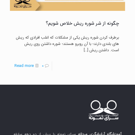
چگونه از شر شوره ریش خلاص شویم؟
برطرف کردن شوره ریش یکی از مشکلات که اغلب افرادی که ریش
های بلندی دارند؛ با آن روبرو هستند؛ شوره داشتن روی ریش
است. داشتن ریش
[…]
-
Read more
0
چگونه
از
شر
شوره
ریش
خلاص
شویم؟
آموزشگاه آرایشگری مردانه
سرای نمونه با بیش از دو دهه سابقه