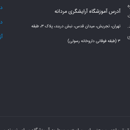
دو
آدرس آموزشگاه آرایشگری مردانه
دو
.
تهران، تجریش، میدان قدس، نبش دربند، پلاک ۳، طبقه
ی
آز
۳ (طبقه فوقانی داروخانه رسولی)