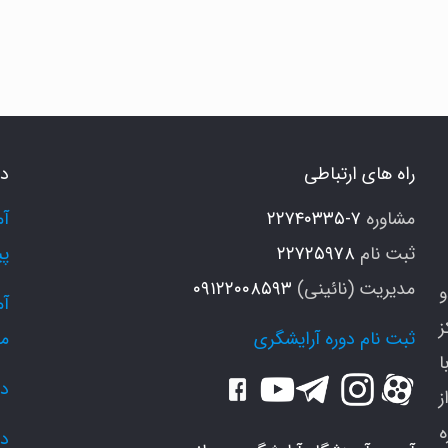
موزش
قسیم
ندی
و
راه های ارتباطی
دو
رای
وتاهی
مشاوره
۷-۲۲۷۴۰۳۳۵
و
ثبت نام
۲۲۷۲۵۹۷۸
پی
مدیریت (نائینی)
۰۹۱۲۲۰۰۸۵۹۳
و
نگ
ز
و
ثبت نام دوره آرایشگری
م
ا
دو
ز
دو