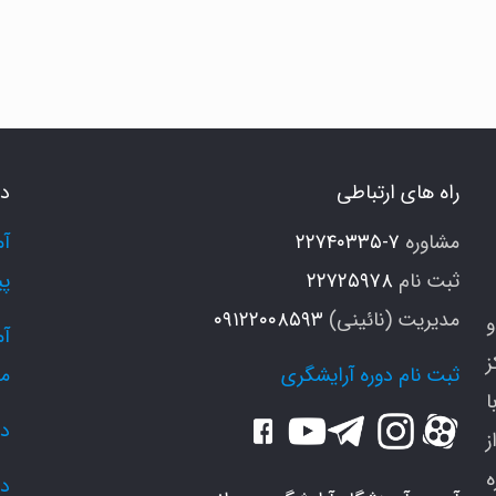
انتورینگ
یست
عرفی
راه های ارتباطی
دو
انتور
ای
مشاوره
۷-۲۲۷۴۰۳۳۵
ردانه
ثبت نام
۲۲۷۲۵۹۷۸
پی
مدیریت (نائینی)
۰۹۱۲۲۰۰۸۵۹۳
و
ز
ثبت نام دوره آرایشگری
م
ا
دو
ز
دو