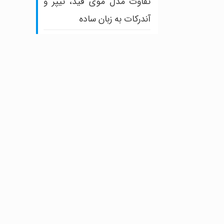
تفاوت مدل موی فید، تیپر و
آندرکات به زبان ساده