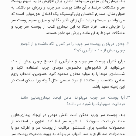
بله، بیماری‌های مزمن می‌توانند عاملی برای افزایش تولید سبوم پوست
سر و مشکلات مرتبط با آن مانند پوست سر چرب و ریزش مو باشند. به
عنوان مثال، سندرم تخمدان پلی‌کیستیک یک اختلال هورمونی است که
می‌تواند بر سیستم تولید مثل زنان تأثیر بگذارد و میزان سبوم پوست سر
را افزایش دهد. افراد مبتلا به این بیماری اغلب از پوست سر چرب و
مشکلات مربوط به آن مانند ریزش مو عاجز هستند.
چطور می‌توان پوست سر چرب را در کنترل نگه داشت و از تجمع
چربی بیش از حد جلوگیری کرد؟
برای کنترل پوست سر چرب و جلوگیری از تجمع چربی بیش از حد،
می‌توانید از شامپوهای مخصوص موهای چرب استفاده کنید و
شستشوی موها را به موارد معقول محدود کنید. همچنین، انتخاب رژیم
غذایی متناسب و استفاده از مواد طبیعی مثل آلوئه ورا ممکن است در
این زمینه مفید باشد.
آیا پوست سر چرب می‌تواند عامل ایجاد بیماری‌هایی مانند
درماتیت سبورئیک یا شوره سر باشد؟
بله، پوست سر چرب ممکن است نقش مهمی در ایجاد بیماری‌هایی
مانند درماتیت سبورئیک یا شوره سر ایفا کند. افزون بر استفاده از
محصولات مناسب برای شستشو، مراقبت از پوست سر و اطراف مو با
محصولات ضد قارچ و ضد التهاب می‌تواند به بهبود وضعیت پوست سر