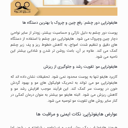
هایفوتراپی دور چشم: رفع چین و چروک با بهترین دستگاه ها
پوست دور چشم به دلیل نازکی و حساسیت بیشتر، زودتر از سایر نواحی
دچار چین وچروک می شود. هایفوتراپی دور چشم با استفاده از دستگاه
های دقیق و تنظیم شدت امواج، به کاهش خطوط ریز و پف زیر چشم
کمک می کند. علاوه بر آن، باعث روشن تر شدن و شادابی بیشتر این
ناحیه می شود.
هایفوتراپی مو: تقویت رشد و جلوگیری از ریزش
کاربرد هایفو تنها به پوست محدود نمی شود. تحقیقات نشان داده اند که
هایفوتراپی مو می تواند به تحریک فولیکول های مو و بهبود گردش
خون در پوست سر کمک کند. این فرآیند موجب افزایش رشد مو و
کاهش ریزش می شود. البته هایفو مو بیشتر به عنوان درمان کمکی در
کنار سایر روش های تقویت مو توصیه می شود.
عوارض هایفوتراپی: نکات ایمنی و مراقبت ها
هرچند هایفوتراپی یک روش ایمن و غیرتهاجمی شناخته می شود، اما