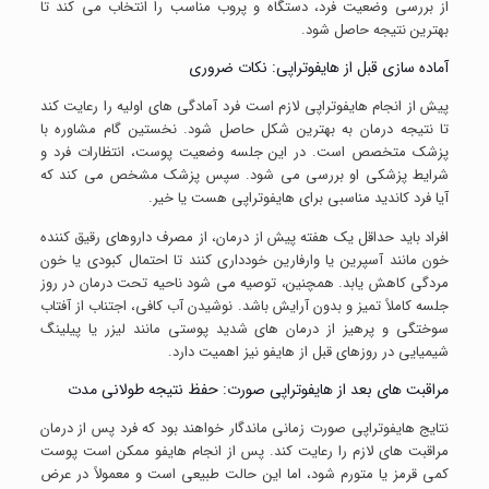
از بررسی وضعیت فرد، دستگاه و پروب مناسب را انتخاب می کند تا
بهترین نتیجه حاصل شود.
آماده سازی قبل از هایفوتراپی: نکات ضروری
پیش از انجام هایفوتراپی لازم است فرد آمادگی های اولیه را رعایت کند
تا نتیجه درمان به بهترین شکل حاصل شود. نخستین گام مشاوره با
پزشک متخصص است. در این جلسه وضعیت پوست، انتظارات فرد و
شرایط پزشکی او بررسی می شود. سپس پزشک مشخص می کند که
آیا فرد کاندید مناسبی برای هایفوتراپی هست یا خیر.
افراد باید حداقل یک هفته پیش از درمان، از مصرف داروهای رقیق کننده
خون مانند آسپرین یا وارفارین خودداری کنند تا احتمال کبودی یا خون
مردگی کاهش یابد. همچنین، توصیه می شود ناحیه تحت درمان در روز
جلسه کاملاً تمیز و بدون آرایش باشد. نوشیدن آب کافی، اجتناب از آفتاب
سوختگی و پرهیز از درمان های شدید پوستی مانند لیزر یا پیلینگ
شیمیایی در روزهای قبل از هایفو نیز اهمیت دارد.
مراقبت های بعد از هایفوتراپی صورت: حفظ نتیجه طولانی مدت
نتایج هایفوتراپی صورت زمانی ماندگار خواهند بود که فرد پس از درمان
مراقبت های لازم را رعایت کند. پس از انجام هایفو ممکن است پوست
کمی قرمز یا متورم شود، اما این حالت طبیعی است و معمولاً در عرض