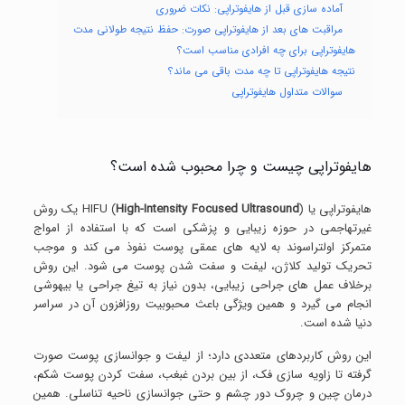
آماده سازی قبل از هایفوتراپی: نکات ضروری
مراقبت های بعد از هایفوتراپی صورت: حفظ نتیجه طولانی مدت
هایفوتراپی برای چه افرادی مناسب است؟
نتیجه هایفوتراپی تا چه مدت باقی می ماند؟
سوالات متداول هایفوتراپی
هایفوتراپی چیست و چرا محبوب شده است؟
هایفوتراپی یا HIFU (
High-Intensity Focused Ultrasound
) یک روش
غیرتهاجمی در حوزه زیبایی و پزشکی است که با استفاده از امواج
متمرکز اولتراسوند به لایه های عمقی پوست نفوذ می کند و موجب
تحریک تولید کلاژن، لیفت و سفت شدن پوست می شود. این روش
برخلاف عمل های جراحی زیبایی، بدون نیاز به تیغ جراحی یا بیهوشی
انجام می گیرد و همین ویژگی باعث محبوبیت روزافزون آن در سراسر
دنیا شده است.
این روش کاربردهای متعددی دارد؛ از لیفت و جوانسازی پوست صورت
گرفته تا زاویه سازی فک، از بین بردن غبغب، سفت کردن پوست شکم،
درمان چین و چروک دور چشم و حتی جوانسازی ناحیه تناسلی. همین