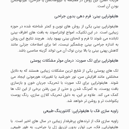
مزیت اصلی این روش در مقایسه با لیپوساکشن یا جراحی، غیرتهاجمی
بودن آن است.
هایفوتراپی بینی: فرم دهی بدون جراحی
هایفوتراپی بینی یکی از روش های نوین و کمتر شناخته شده در حوزه
زیبایی است. در این تکنیک، امواج اولتراسوند به بافت های اطراف بینی
تابانده می شوند تا فرم و انحنای بینی بهبود یابد. هرچند نتایج این روش
به اندازه جراحی بینی چشمگیر نیست، اما برای اصلاحات جزئی مانند
کاهش پهنی بینی یا بالا بردن نوک آن می تواند گزینه مناسبی باشد.
هایفوتراپی برای لک صورت: درمان موثر مشکلات پوستی
لک های پوستی یکی از شایع ترین مشکلات زیبایی هستند که به دلایل
مختلفی مانند افزایش سن، نور خورشید یا تغییرات هورمونی ایجاد می
شوند. هایفوتراپی برای لک صورت با تحریک جریان خون و بازسازی
بافت پوست، به کمرنگ شدن و حتی از بین رفتن برخی از این لک ها
کمک می کند. علاوه بر این، به دلیل تحریک کلاژن سازی، رنگ پوست
یکنواخت تر و روشن تر خواهد شد.
زاویه سازی فک با هایفوتراپی: کانتورینگ طبیعی
زاویه سازی فک از ترندهای پرطرفدار زیبایی در سال های اخیر است. با
هایفوتراپی فک، می توان بدون تزریق ژل یا جراحی، به طور طبیعی