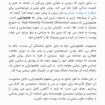
در دنیای امروز که زیبایی و جوانی نقش پررنگی در اعتماد به نفس و
کیفیت زندگی افراد ایفا می کند، روش های نوین و غیرتهاجمی برای
مراقبت از پوست مردان
و زنان بیش از پیش مورد توجه قرار گرفته اند.
یکی از پیشرفته ترین و محبوب ترین این روش ها
هایفوتراپی
است.
هایفوتراپی که مخفف High-Intensity Focused Ultrasound یا «امواج
متمرکز با شدت بالا» است، تکنیکی مدرن در حوزه جوانسازی و لیفت
پوست به شمار می رود که بدون نیاز به جراحی و تیغ جراح، می تواند
پوست را سفت تر کرده و چین وچروک ها را کاهش دهد.
محبوبیت هایفوتراپی تنها به دلیل نتایج چشمگیر آن نیست، بلکه به
خاطر بی خطر بودن، غیرتهاجمی بودن و عدم نیاز به دوران نقاهت
طولانی نیز شناخته می شود. بسیاری از افراد به دنبال روش هایی
هستند که بتوانند ظاهر خود را بهبود دهند اما از عوارض و سختی های
جراحی های زیبایی واهمه دارند. در این میان، هایفوتراپی به عنوان یک
راهکار ایده آل توانسته جایگاه ویژه ای در کلینیک های زیبایی پیدا کند.
در این مقاله، به طور جامع به بررسی مفهوم هایفوتراپی، دلایل محبوبیت
آن، انواع کاربردها برای صورت و بدن و جزئیات تخصصی هر کدام می
پردازیم. هدف این است که شما با آگاهی کامل تری این روش را
بشناسید و بتوانید تصمیمی هوشمندانه برای انتخاب آن به عنوان بخشی
از مراقبت های زیبایی و سلامت پوست خود بگیرید.