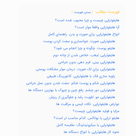
فهرست مطالب
بستن فهرست
هایفوتراپی چیست و چرا محبوب شده است؟
آیا هایفوتراپی واقعاً موثر است؟
انواع هایفوتراپی برای صورت و بدن: راهنمای کامل
هایفوتراپی صورت: جوانسازی و سفت کردن پوست
هایفو پوست: چگونه و چرا انجام می شود؟
هایفوتراپی غبغب: خلاص شدن از چانه دوم
هایفوتراپی بینی: فرم دهی بدون جراحی
هایفوتراپی برای لک صورت: درمان موثر مشکلات پوستی
زاویه سازی فک با هایفوتراپی: کانتورینگ طبیعی
هایفوتراپی شکم و پوست شکم: سفت شدن بدون عمل جراحی
هایفوتراپی دور چشم: رفع چین و چروک با بهترین دستگاه ها
هایفوتراپی مو: تقویت رشد و جلوگیری از ریزش
عوارض هایفوتراپی: نکات ایمنی و مراقبت ها
مزایا و فواید هایفوتراپی چیست؟
هایفو تراپی یا بوتاکس: کدام مناسب تر است؟
هایفوتراپی یا میکرونیدلینگ: مقایسه کامل
نحوه کار هایفوتراپی با انواع دستگاه ها