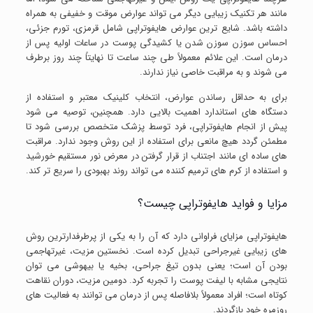
مانند هر تکنیک زیبایی دیگر می تواند عوارض موقت و خفیفی به همراه
داشته باشد. شایع ترین عوارض هایفوتراپی شامل قرمزی، تورم جزئی،
احساس سوزن سوزن شدن یا کشیدگی پوست در ساعات اولیه پس از
درمان است. این علائم معمولاً طی چند ساعت تا نهایتاً چند روز برطرف
می شوند و به مراقبت خاصی نیاز ندارند.
برای به حداقل رساندن عوارض، انتخاب کلینیک معتبر و استفاده از
دستگاه های استاندارد اهمیت بالایی دارد. همچنین، توصیه می شود
پیش از انجام هایفوتراپی، فرد توسط پزشک متخصص بررسی شود تا
مطمئن گردد هیچ مانعی برای استفاده از این روش وجود ندارد. مراقبت
های ساده ای مانند اجتناب از قرار گرفتن در معرض نور مستقیم خورشید
و استفاده از کرم های ترمیم کننده می تواند روند بهبودی را سریع تر کند.
مزایا و فواید هایفوتراپی چیست؟
هایفوتراپی مزایای فراوانی دارد که آن را به یکی از پرطرفدارترین روش
های زیبایی غیرجراحی تبدیل کرده است. نخستین مزیت، غیرتهاجمی
بودن آن است؛ یعنی بدون تیغ جراحی، بخیه یا بیهوشی می توان
نتایجی مشابه با لیفت پوست را تجربه کرد. دومین مزیت، دوران نقاهت
کوتاه است؛ افراد معمولاً بلافاصله پس از درمان می توانند به فعالیت های
روزمره خود بازگردند.