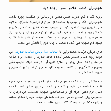
هایفوتراپی غبغب: خلاص شدن از چانه دوم
زاویه فک و فرم صورت نقش مهمی در زیبایی و جذابیت چهره دارند.
هایفوتراپی فک و غبغب با استفاده از امواج اولتراسوند متمرکز، به لایه
های زیرین پوست نفوذ کرده و موجب سفت شدن بافت های شل و
کاهش چربی اضافی می شود. این روش غیرتهاجمی و ایمن، بدون نیاز
به جراحی یا بیهوشی، به مرور زمان باعث برجسته تر شدن خط فک و
بهبود فرم صورت می شود و غبغب یا چانه دوم را کاهش می دهد.
برای مردان، ترکیب هایفوتراپی با
انتخاب مدل ریش مناسب صورت
، می
تواند زاویه فک را بیشتر نمایان کرده و ظاهر صورت را متعادل تر و جذاب
تر نشان دهد. مدل ریش و اصلاح دقیق آن، در کنار اثرات هایفو، تاثیر
بصری چشمگیری بر تناسب صورت دارد و می تواند جذابیت طبیعی
چهره را افزایش دهد.
هایفوتراپی زاویه فک به عنوان یک روش ایمن، سریع و بدون دوره
نقاهت شناخته می شود و گزینه ای ایده آل برای افرادی است که به
دنبال فرم دهی حرفه ای و غیرتهاجمی صورت هستند. این درمان به
خصوص برای کسانی که می خواهند همزمان غبغب خود را کاهش دهند
و زاویه فکشان را برجسته کنند، بسیار مناسب است.