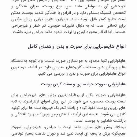
اثربخشی آن به عواملی مانند سن، نوع پوست، میزان افتادگی و
تخصص کلینیک بستگی دارد و در افرادی با افتادگی شدید پوست، ممکن
است نتایج کمتر قابل توجه باشد. بنابراین، هایفو تراپی روش مؤثری
برای کسانی است که به دنبال تغییرات طبیعی، کم خطر و غیرجراحی
هستند، اما انتظار معجزه فوری یا لیفت شدید مانند جراحی نباید داشت.
انواع هایفوتراپی برای صورت و بدن: راهنمای کامل
هایفوتراپی تنها محدود به جوانسازی صورت نیست و با توجه به دستگاه
ها و پروتکل های مختلف، کاربردهای متنوعی دارد. در ادامه، مهم ترین
انواع هایفوتراپی برای صورت و بدن را بررسی می کنیم.
هایفوتراپی صورت: جوانسازی و سفت کردن پوست
هایفوتراپی صورت یکی از پرطرفدارترین روش های غیرجراحی برای
لیفت پوست محسوب می شود. در این روش امواج اولتراسوند به لایه
های زیرین پوست نفوذ کرده و باعث تحریک فیبروبلاست ها برای تولید
کلاژن می شوند. نتیجه این فرآیند، کاهش چین وچروک، بهبود افتادگی و
بازگشت شادابی به پوست است.
برخلاف روش های سنتی مانند لیفت با جراحی، هایفوتراپی صورت
هیچگونه برش یا بخیه ای ایجاد نمی کند و دوران نقاهت بسیار کوتاهی