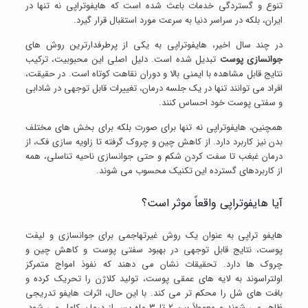
تنوع و گستردگی خدمات باعث شده است که هایفوتراپی نه تنها در
ایران، بلکه در سراسر دنیا به سرعت مورد استقبال قرار گیرد.
در چند سال اخیر، هایفوتراپی به یکی از پرطرفدارترین روش های
جوانسازی پوست
تبدیل شده است. دلیل اصلی این محبوبیت، ترکیب
نتایج قابل مشاهده با ایمنی بالا و دوران نقاهت کوتاه است. در حقیقت،
افراد می توانند تنها در یک جلسه درمان، تغییرات قابل توجهی در شادابی
و سفتی پوست خود احساس کنند.
همچنین، هایفوتراپی نه تنها برای صورت بلکه برای بخش های مختلف
بدن نیز کاربرد دارد. از کاهش چین و چروک گرفته تا زاویه سازی فک، از
درمان غبغب تا سفت کردن شکم و حتی جوانسازی ناحیه تناسلی، همه
از کاربردهای گسترده این تکنیک محسوب می شوند.
آیا هایفوتراپی واقعاً موثر است؟
هایفو تراپی به عنوان یک روش غیرتهاجمی برای جوانسازی و لیفت
پوست، نتایج قابل توجهی در بهبود سفتی پوست و کاهش چین و
چروک ها دارد. تحقیقات نشان می دهند که نفوذ امواج متمرکز
اولتراسوند به لایه های عمقی پوست، تولید کلاژن را تحریک کرده و
بافت های شل را محکم تر می کند. با این حال، اثرات هایفو تدریجی
ظاهر می شوند و معمولاً بین ۲ تا ۳ ماه پس از درمان کامل می شود.