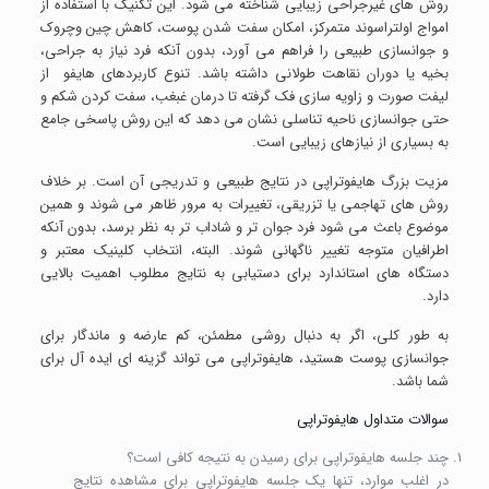
روش های غیرجراحی زیبایی شناخته می شود. این تکنیک با استفاده از
امواج اولتراسوند متمرکز، امکان سفت شدن پوست، کاهش چین وچروک
و جوانسازی طبیعی را فراهم می آورد، بدون آنکه فرد نیاز به جراحی،
بخیه یا دوران نقاهت طولانی داشته باشد. تنوع کاربردهای هایفو از
لیفت صورت و زاویه سازی فک گرفته تا درمان غبغب، سفت کردن شکم و
حتی جوانسازی ناحیه تناسلی نشان می دهد که این روش پاسخی جامع
به بسیاری از نیازهای زیبایی است.
مزیت بزرگ هایفوتراپی در نتایج طبیعی و تدریجی آن است. بر خلاف
روش های تهاجمی یا تزریقی، تغییرات به مرور ظاهر می شوند و همین
موضوع باعث می شود فرد جوان تر و شاداب تر به نظر برسد، بدون آنکه
اطرافیان متوجه تغییر ناگهانی شوند. البته، انتخاب کلینیک معتبر و
دستگاه های استاندارد برای دستیابی به نتایج مطلوب اهمیت بالایی
دارد.
به طور کلی، اگر به دنبال روشی مطمئن، کم عارضه و ماندگار برای
جوانسازی پوست هستید، هایفوتراپی می تواند گزینه ای ایده آل برای
شما باشد.
سوالات متداول هایفوتراپی
چند جلسه هایفوتراپی برای رسیدن به نتیجه کافی است؟
در اغلب موارد، تنها یک جلسه هایفوتراپی برای مشاهده نتایج