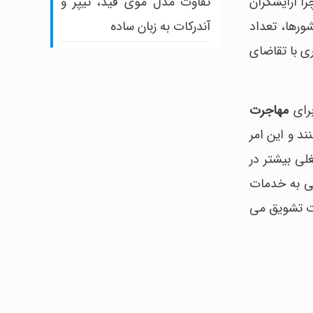
تفاوت مدل موی فید، تیپر و
ا آرایشگران
آندرکات به زبان ساده
ورها، تعداد
ی با تقاضای
برای
مهاجرت
ند و این امر
لی بیشتر در
سی به خدمات
جرت تشویق می