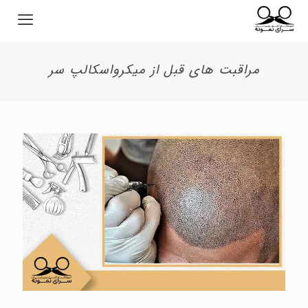
مراقبت های قبل از میکرواسکالپ سر