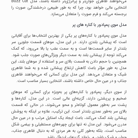
می‌خواهند ظاهری جوان‌تر و پرانرژی‌تر داشته باشند، مدل Buzz Cut
انتخابی عالی خواهد بود، چرا که به طور طبیعی درخشندگی صورت را
برجسته می‌کند و فرم صورت را متعادل می‌سازد.
مدل موی پمپادور با کناره های پر
مدل موی پمپادور با کناره‌های پر یکی از بهترین انتخاب‌ها برای آقایانی
است که پیشانی بلندی دارند. در این مدل، موهای قسمت جلویی سر
بلندتر از سایر قسمت‌ها است و به سمت عقب یا بالا می‌رود، که کمک
می‌کند توجه از پیشانی بلند به سمت دیگر ویژگی‌های صورت جلب شود.
همچنین، با حجم دادن به قسمت بالای سر و استفاده از موهای بلند، این
مدل به طور مؤثر باعث کاهش ارتفاع پیشانی شده و به شما ظاهری
شیک و متعادل می‌دهد. این مدل برای کسانی که می‌خواهند ظاهری
جذاب و در عین حال خاص داشته باشند، انتخابی بسیار مناسب است.
از سوی دیگر، پمپادور با کناره‌های پر به‌ویژه برای کسانی که موهای
ضخیم و پرپشتی دارند، گزینه‌ای عالی است. در این مدل، کناره‌ها و
پشت سر به‌طور معمول کوتاه‌تر و محو می‌شوند، در حالی که قسمت
بالای سر به‌طور عمدی بلندتر است. این ترکیب، علاوه بر اینکه به پوشش
پیشانی بلند کمک می‌کند، باعث ایجاد یک استایل مرتب و در عین حال
مدرن می‌شود. این مدل نه تنها برای چهره‌های مستطیلی و بیضی شکل
مناسب است، بلکه به‌طور کلی به هر مردی که به دنبال ظاهری جذاب،
جوان و شیک باشد، می‌تواند گزینه‌ای ایده‌آل باشد.