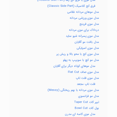
مدل موی با فرق کج رها (Relaxed Side Part)
فرق کج کلاسیک (Classic Side Part)
مدل موهای مردانه نظامی
مدل موی ورزشی مردانه
مدل موی فرینج
دردلاک برای موی مردانه
مدل موی پسرانه شیو ساید
مدل بافت مو آقایان
مدل موی اسپایکی
مدل موی کج با محو بالا و ریش پر
مدل مو کچ با سوییپ به پهلو
مدل موهای کوتاه دیگر برای آقایان
مدل موی صاف Flat Cut
مدل موی فلت تاپ
فلت تاپ مجعد
مدل موی مردانه با بهم ریختگی (Messy)
مدل مو فرانسوی
تیپر کات Taper Cut
بول کات Bowl Cut
مدل موی کاسه ای مدرن