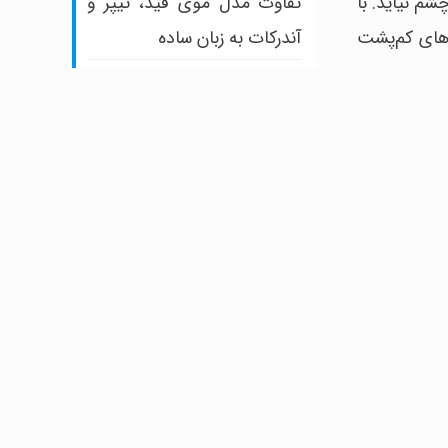
تفاوت مدل موی فید، تیپر و
م نیاید. با
آندرکات به زبان ساده
وهای کم‌پشت