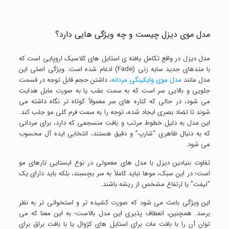
مدل موی دیزل چیست و چه ویژگی هایی دارد؟
مدل دیزل در واقع تکامل یافته ی استایل های کلاسیک اروپایی است که
با متدهای جدید سایه زنی (Fade) ادغام شده است. ویژگی اصلی این
مدل مانند
مدل موی وایکینگی مردانه
، داشتن حجم قابل توجه در قسمت
جلویی و بالایی سر است که به سمت عقب یا به صورت مایل هدایت
می شود، در حالی که کناره های سر معمولاً کوتاه تر نگاه داشته می
شوند تا تضاد بصری ایجاد شده، توجه را به سمت فرم کلی مو جلب کند.
این مدل به دلیل خطوط مرتب و بافت منسجمی که دارد، برای مردانی
که به دنبال ظاهری “شارپ” و دقیق هستند، انتخابی ایده آل محسوب
می شود.
تفاوت بنیادین دیزل با مدل های معمولی در نوع ایستایی تارهای مو
است؛ در این سبک، موها نباید کاملاً به سر بچسبند، بلکه باید دارای یک
“لیفت” یا ارتفاع مشخص از ریشه باشند.
این ویژگی باعث می شود که صورت کشیده تر و استخوانی تر به نظر
برسد. همچنین، انعطاف پذیری این مدل بالاست؛ به این معنا که می
توان آن را با بافت مات برای استایل های کژوال یا با بافت براق برای