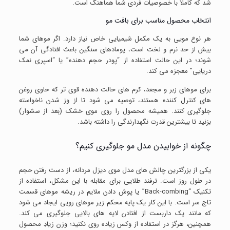
شد که کاملاً با خصوصیات فردی شما هماهنگ است.
انتخاب محصول مناسب برای بافت مو
هر نوع مویی به یک مکمل شیمیایی خاص نیاز دارد. اگر موهای شما
بیش از حد نرم و لخت است، پومادهای سنگین باعث افتادگی آن می
شوند؛ در این حالت استفاده از “پودر حجم دهنده” یا “اسپری نمک
دریایی” معجزه می کند.
برای موهای زبر و مجعد، کرم های حالت دهنده قوی تر که حاوی روغن
های کنترل کننده هستند، توصیه می شود تا از وز شدن ناخواسته
جلوگیری کنند. همیشه محصول را روی موی خشک (بعد از سشوار)
بزنید تا بیشترین قدرت نگهدارندگی را داشته باشد.
چگونه از خوابیدن مدل مو جلوگیری کنیم؟
یکی از بزرگترین چالش های مدل موی دیزل مردانه، از دست رفتن حجم
در طول روز است. ترفند طلایی برای مقابله با این مشکل، استفاده از
تکنیک “Back-combing” یا پوش دادن ملایم در ریشه موهای قسمت
تاج سر است. با این کار یک پایه محکم زیر موهای رویی ایجاد می شود
که مانند یک داربست از افتادن لایه های بالایی جلوگیری می کند.
همچنین، هرگز در استفاده از وکس زیاده روی نکنید؛ وزن زیادِ محصول