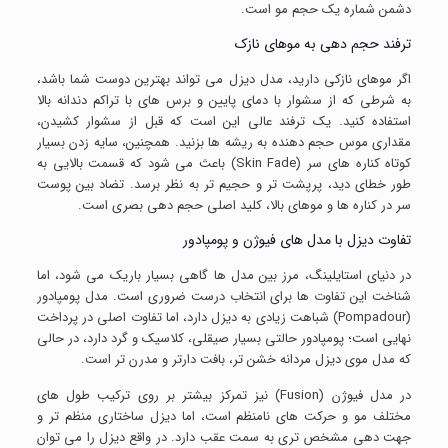
دشمن شماره یک حجم مو است.
ترفند حجم دهی به موهای نازک
اگر موهای نازکی دارید، مدل دیزل می تواند بهترین دوست شما باشد،
به شرطی که از سشوار با دمای پایین و برس های با تراکم دندانه بالا
استفاده کنید. یک ترفند عالی این است که قبل از سشوار کشیدن،
مقداری موس حجم دهنده به ریشه ها بزنید. همچنین، سایه زدن بسیار
کوتاه کناره های سر (Skin Fade) باعث می شود که قسمت بالایی به
طور خطای دید، پرپشت تر و حجیم تر به نظر برسد. تضاد بین پوست
سر در کناره ها و موهای بالا، کلید اصلی حجم دهی بصری است.
تفاوت دیزل با مدل های فیوژن و پومپادور
در دنیای استایلینگ، مرز بین مدل ها گاهی بسیار باریک می شود، اما
شناخت این تفاوت ها برای انتخاب درست ضروری است. مدل پومپادور
(Pompadour) شباهت زیادی به دیزل دارد، اما تفاوت اصلی در پرداخت
نهایی است؛ پومپادور حالتی بسیار صیقلی، کلاسیک و گرد دارد، در حالی
که مدل موی دیزل مردانه خشن تر، بافت دارتر و مدرن تر است.
در مدل فیوژن (Fusion) نیز تمرکز بیشتر بر روی ترکیب طول های
مختلف مو و حرکت های نامنظم است، اما دیزل ساختاری منظم تر و
جهت دهی مشخص تری به سمت عقب دارد. در واقع دیزل را می توان