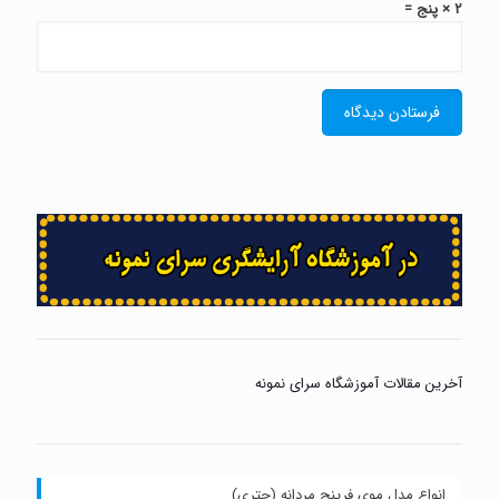
2 × پنج =
آخرین مقالات آموزشگاه سرای نمونه
انواع مدل موی فرینج مردانه (چتری)