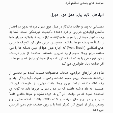
مراسم های رسمی تنظیم کرد.
ابزارهای لازم برای مدل موی دیزل
دستیابی به پف و حالت ماندگار در مدل موی دیزل مردانه بدون در اختیار
داشتن ابزارهای حرارتی و فرم دهنده باکیفیت غیرممکن است. شما به
یک سشوار حرفه ای با سری متمرکزکننده نیاز دارید تا بتوانید جریان هوا
را دقیقاً به ریشه موها بتابانید. همچنین، برس های گرد کوچک یا برس
های اسکلتی (Vent Brush) که اجازه عبور هوا از میان دندانه ها را می
دهند، برای ایجاد حجم اولیه ضروری هستند. استفاده از ابزار درست،
زمان فرم دهی را به نصف کاهش داده و از سوختن یا وز شدن موها در
اثر حرارت زیاد جلوگیری می کند.
علاوه بر ابزارهای حرارتی، انتخاب محصولات تثبیت کننده نیز بخشی از
زرادخانه شماست. پودر حجم دهنده، وکس با قدرت نگهدارندگی بالا و
یک شانه دندانه درشت برای ایجاد بافت نهایی، از ملزومات این کار
هستند. به یاد داشته باشید که در مدل دیزل، ابزارها باید به گونه ای
استفاده شوند که در نهایت، اثر آن ها دیده نشود و موها حالتی کاملاً
طبیعی و در عین حال مهندسی شده داشته باشند. آماده سازی این
وسایل پیش از شروع کار، تمرکز شما را بر روی جزئیات فرم دهی افزایش
می دهد.