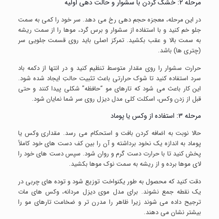
مرحله ۲: خشک کردن با سشوار و حالت دهی اولیه
در این مرحله، معجزه حجم دهی رخ می دهد. سر خود را کمی به سمت
جلو خم کنید و با استفاده از سشوار و برس گرد، موها را از سمت ریشه
به سمت بالا و عقب بکشید. تمرکز اصلی باید روی قسمت جلویی سر
(چتری ها) باشد.
حرارت سشوار را روی مقدار متوسط تنظیم کنید و در انتها از دکمه باد
سرد استفاده کنید تا شوک حرارتی باعث تثبیت حالتِ ایجاد شده شود.
این کار باعث می شود که تارهای مو “حافظه” شکلی پیدا کنند و حتی
قبل از زدن وکس، اسکلت کلی مدل دیزل روی سر شما نمایان شود.
مرحله ۳: استفاده از وکس یا پوماد
حالا نوبت به اضافه کردن بافت و استحکام می رسد. مقداری وکس یا
پوماد به اندازه یک نخود برداشته و آن را بین کف دست های خود کاملاً
پخش کنید تا با حرارت دست گرم و روان شود. سپس دست های خود را
لای موها برده و از ریشه به سمت نوک موها بکشید.
دقت کنید که محصول به طور یکنواخت توزیع شود و توده های چربی در
یک نقطه جمع نشوند. برای مدل موی دیزل مردانه، وکس های مات
ترجیح داده می شوند زیرا ظاهر را مدرن تر و ضخامت تارهای مو را
بیشتر نشان می دهند.