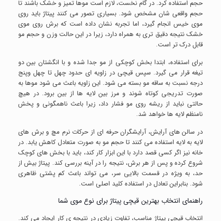
حجم استفاده کرد. در گام نخست، لازم است موها تمیز و خشک باشند تا
حجم واقعی شان مشخص شود. بسیاری تصور می کنند پیتاژ باید روی
موی خیس انجام گیرد، اما تجربه نشان داده است که برش روی موی
خشک نتیجه دقیق تری به همراه دارد، زیرا در این حالت وزن و حجم مو
قابل درک تر است.
برای استفاده، ابتدا بخش کوچکی از مو جدا شده و با انگشتان بین دو
تیغه قرار می گیرد. سپس قیچی در زاویه ای حدود چهل تا چهل وپنج
درجه نسبت به ساقه مو بسته می شود. این زاویه باعث می شود موها به
صورت تدریجی کوتاه شوند و مرز بین لایه ها از بین برود. در هیچ
حالتی نباید از ریشه روی مو فشار داد، زیرا باعث ناهمگونی و پخش
نامنظم لایه ها خواهد شد.
در سالن های آرایش، آرایشگران حرفه ای از حرکات نرم مچ و برش های
لایه به لایه استفاده می کنند تا حجم مو به صورت متعادل کاهش یابد. در
خانه نیز اگر کسی قصد دارد با این ابزار کار کند، باید با بخش های کوچک
شروع کرده و پس از هر برش، نتیجه را در آینه بررسی کند. پیتاژ بیش از
حد، به ویژه در قسمت بالایی سر، می تواند باعث کم پشتی ظاهری
شود. بنابراین تعادل در استفاده کلید اصلی است.
راهنمای انتخاب بهترین قیچی پیتاژ برای نوع موی شما
انتخاب قیچی پیتاژ مناسب، تفاوت زیادی در نتیجه ی کار ایجاد می کند.