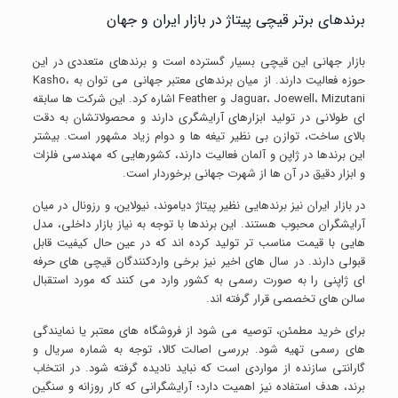
برندهای برتر قیچی پیتاژ در بازار ایران و جهان
بازار جهانی این قیچی بسیار گسترده است و برندهای متعددی در این
حوزه فعالیت دارند. از میان برندهای معتبر جهانی می توان به Kasho،
Jaguar، Joewell، Mizutani و Feather اشاره کرد. این شرکت ها سابقه
ای طولانی در تولید ابزارهای آرایشگری دارند و محصولاتشان به دقت
بالای ساخت، توازن بی نظیر تیغه ها و دوام زیاد مشهور است. بیشتر
این برندها در ژاپن و آلمان فعالیت دارند، کشورهایی که مهندسی فلزات
و ابزار دقیق در آن ها از شهرت جهانی برخوردار است.
در بازار ایران نیز برندهایی نظیر پیتاژ دیاموند، نیولاین، و رزونال در میان
آرایشگران محبوب هستند. این برندها با توجه به نیاز بازار داخلی، مدل
هایی با قیمت مناسب تر تولید کرده اند که در عین حال کیفیت قابل
قبولی دارند. در سال های اخیر نیز برخی واردکنندگان قیچی های حرفه
ای ژاپنی را به صورت رسمی به کشور وارد می کنند که مورد استقبال
سالن های تخصصی قرار گرفته اند.
برای خرید مطمئن، توصیه می شود از فروشگاه های معتبر یا نمایندگی
های رسمی تهیه شود. بررسی اصالت کالا، توجه به شماره سریال و
گارانتی سازنده از مواردی است که نباید نادیده گرفته شود. در انتخاب
برند، هدف استفاده نیز اهمیت دارد؛ آرایشگرانی که کار روزانه و سنگین