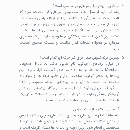
آیا قیچی پیتاژ برای موهای فر مناسب است؟
بله، اما باید از مدل های مخصوص موهای فر استفاده شود که
فاصله ی دندانه های آن ها متناسب با قطر فرها طراحی شده است.
این نوع قیچی حجم موهای فر را بدون از بین بردن فرم طبیعی
شان کاهش می دهد. اگر از قیچی های معمولی استفاده شود،
احتمال وز شدن یا به هم ریختگی فرها وجود دارد. در نتیجه، برای
موهای فر همواره انتخاب ابزار مناسب و تکنیک صحیح اهمیت
دارد.
بهترین برند قیچی پیتاژ برای کار حرفه ای کدام است؟
در میان برندهای جهانی، نام هایی مانند Jaguar، Kasho،
Joewell، Mizutani و Feather در صدر فهرست قرار دارند. این
برندها به خاطر کیفیت ساخت، توازن دقیق تیغه ها و دوام بالا
شناخته می شوند. در ایران نیز برندهایی مانند دیاموند و نازآرا
عملکرد قابل قبولی دارند. انتخاب برند به نوع کار، بودجه و تجربه ی
آرایشگر بستگی دارد، اما در هر صورت، توجه به اصالت و کیفیت
فلز تیغه ها عامل اصلی در رضایت بلندمدت است.
آیا قیچی پیتاژ نیاز به تیز کردن دارد؟
بله، مانند تمام قیچی های حرفه ای، تیغه های قیچی پیتاژ نیز پس
از مدتی استفاده ممکن است کند شوند. تیز کردن باید تنها توسط
متخصصان انجام شود، زیرا زاویه ی دندانه ها بسیار ظریف است و