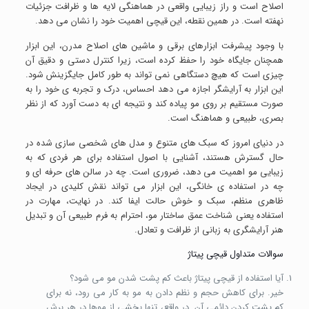
اصلاح است و راز زیبایی واقعی در هماهنگی لایه ها و ظرافت جزئیات
نهفته است. در همین نقطه، این قیچی اهمیت خود را نشان می دهد.
با وجود پیشرفت ابزارهای برقی و ماشین های اصلاح مدرن، این ابزار
همچنان جایگاه خود را حفظ کرده است، زیرا کنترل دستی و دقیق آن
چیزی است که هیچ دستگاهی نمی تواند به طور کامل جایگزینش شود.
این ابزار به آرایشگر اجازه می دهد احساس، درک و تجربه ی خود را به
صورت مستقیم بر روی مو پیاده کند و نتیجه ای به دست آورد که از نظر
بصری، طبیعی و هماهنگ است.
در دنیای امروز که سبک های متنوع و مدل های شخصی سازی شده در
حال گسترش هستند، آشنایی با اصول استفاده برای هر فردی که به
زیبایی مو اهمیت می دهد، ضروری است. چه در سالن های حرفه ای و
چه در استفاده ی خانگی، این ابزار می تواند نقش کلیدی در ایجاد
ظاهری منظم، سبک و خوش حالت ایفا کند. در نهایت، مهارت در
استفاده یعنی شناخت عمق ساختار مو، احترام به فرم طبیعی آن و تبدیل
هنر آرایشگری به زبانی از ظرافت و تعادل.
سوالات متداول قیچی پیتاژ
آیا استفاده از قیچی پیتاژ باعث کم پشت شدن مو می شود؟
خیر. برای کاهش حجم و نظم دادن به مو به کار می رود، نه برای
کم پشت کردن دائمی آن. در واقع، تنها بخشی از موها در هر برش