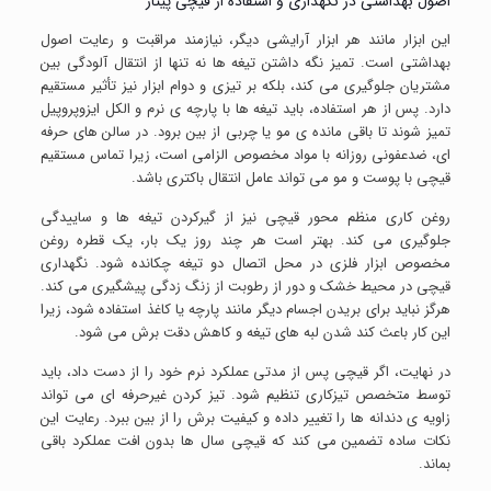
اصول بهداشتی در نگهداری و استفاده از قیچی پیتاژ
این ابزار مانند هر ابزار آرایشی دیگر، نیازمند مراقبت و رعایت اصول
بهداشتی است. تمیز نگه داشتن تیغه ها نه تنها از انتقال آلودگی بین
مشتریان جلوگیری می کند، بلکه بر تیزی و دوام ابزار نیز تأثیر مستقیم
دارد. پس از هر استفاده، باید تیغه ها با پارچه ی نرم و الکل ایزوپروپیل
تمیز شوند تا باقی مانده ی مو یا چربی از بین برود. در سالن های حرفه
ای، ضدعفونی روزانه با مواد مخصوص الزامی است، زیرا تماس مستقیم
قیچی با پوست و مو می تواند عامل انتقال باکتری باشد.
روغن کاری منظم محور قیچی نیز از گیرکردن تیغه ها و ساییدگی
جلوگیری می کند. بهتر است هر چند روز یک بار، یک قطره روغن
مخصوص ابزار فلزی در محل اتصال دو تیغه چکانده شود. نگهداری
قیچی در محیط خشک و دور از رطوبت از زنگ زدگی پیشگیری می کند.
هرگز نباید برای بریدن اجسام دیگر مانند پارچه یا کاغذ استفاده شود، زیرا
این کار باعث کند شدن لبه های تیغه و کاهش دقت برش می شود.
در نهایت، اگر قیچی پس از مدتی عملکرد نرم خود را از دست داد، باید
توسط متخصص تیزکاری تنظیم شود. تیز کردن غیرحرفه ای می تواند
زاویه ی دندانه ها را تغییر داده و کیفیت برش را از بین ببرد. رعایت این
نکات ساده تضمین می کند که قیچی سال ها بدون افت عملکرد باقی
بماند.