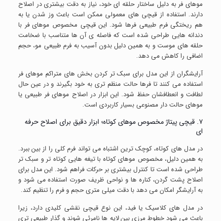
موهای فر به دلیل ساختار حلقه ای خود، نیاز به دقت بیشتری در اصلاح
دارند. استفاده از قیچی های معمولی ممکن است باعث وز شدن یا به
هم ریختگی فرم طبیعی فرها شود. این قیچی مخصوص موهای فر با
دندانه هایی طراحی شده است که فاصله ی آن ها متناسب با ضخامت
حلقه های موست و به همین دلیل بدون آسیب به فرم طبیعی مو، حجم
اضافی را کاهش می دهد.
آرایشگران از این مدل برای سبک تر کردن بخش های متراکم موهای فر
استفاده می کنند تا فرها حالت منظم تری به خود بگیرند و در عین حال
لطافت و انعطافشان حفظ شود. این ابزار در اصلاح موهای فر طبیعی یا
موهای حالت دار مصنوعی بسیار کاربردی است.
۷. قیچی پیتاژ مخصوص موهای کوتاه؛ ابزار دقیق برای اصلاح حرفه
ای
در مدل های کوتاه، کوچک ترین اشتباه می تواند فرم کلی را از بین ببرد.
به همین دلیل، مخصوص موهای کوتاه با تیغه هایی کوتاه تر و سبک تر
طراحی شده است تا کنترل بیشتری بر حرکات فراهم شود. این مدل برای
اصلاح پشت گردن، کناره ها و نواحی ظریف صورت استفاده می شود و
به آرایشگر امکان می دهد با دقت میلی متری حجم و فرم را تنظیم کند.
در مدل های کلاسیک یا فید، این نوع قیچی نقشی کلیدی دارد، زیرا
باعث می شود خطوط مرزی بین لایه ها نامرئی شوند و گذار طبیعی تری