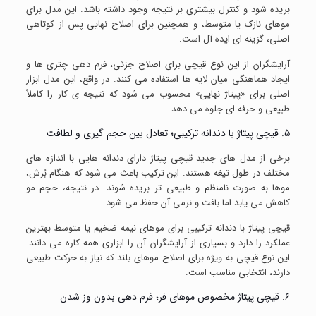
بریده شود و کنترل بیشتری بر نتیجه وجود داشته باشد. این مدل برای
موهای نازک یا متوسط، و همچنین برای اصلاح نهایی پس از کوتاهی
اصلی، گزینه ای ایده آل است.
آرایشگران از این نوع قیچی برای اصلاح جزئی، فرم دهی چتری ها و
ایجاد هماهنگی میان لایه ها استفاده می کنند. در واقع، این مدل ابزار
اصلی برای «پیتاژ نهایی» محسوب می شود که نتیجه ی کار را کاملاً
طبیعی و حرفه ای جلوه می دهد.
۵. قیچی پیتاژ با دندانه ترکیبی؛ تعادل بین حجم گیری و لطافت
برخی از مدل های جدید قیچی پیتاژ دارای دندانه هایی با اندازه های
مختلف در طول تیغه هستند. این ترکیب باعث می شود که هنگام بُرش،
موها به صورت نامنظم و طبیعی تر بریده شوند. در نتیجه، حجم مو
کاهش می یابد اما بافت و نرمی آن حفظ می شود.
قیچی پیتاژ با دندانه ترکیبی برای موهای نیمه ضخیم یا متوسط بهترین
عملکرد را دارد و بسیاری از آرایشگران آن را ابزاری همه کاره می دانند.
این نوع قیچی به ویژه برای اصلاح موهای بلند که نیاز به حرکت طبیعی
دارند، انتخابی مناسب است.
۶. قیچی پیتاژ مخصوص موهای فر؛ فرم دهی بدون وز شدن