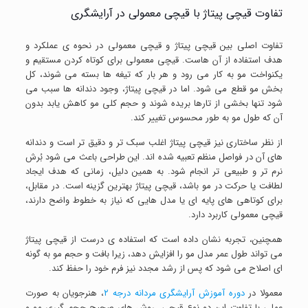
تفاوت قیچی پیتاژ با قیچی معمولی در آرایشگری
تفاوت اصلی بین قیچی پیتاژ و قیچی معمولی در نحوه ی عملکرد و
هدف استفاده از آن هاست. قیچی معمولی برای کوتاه کردن مستقیم و
یکنواخت مو به کار می رود و هر بار که تیغه ها بسته می شوند، کل
بخش مو قطع می شود. اما در قیچی پیتاژ، وجود دندانه ها سبب می
شود تنها بخشی از تارها بریده شوند و حجم کلی مو کاهش یابد بدون
آن که طول مو به طور محسوس تغییر کند.
از نظر ساختاری نیز قیچی پیتاژ اغلب سبک تر و دقیق تر است و دندانه
های آن در فواصل منظم تعبیه شده اند. این طراحی باعث می شود بُرش
نرم تر و طبیعی تر انجام شود. به همین دلیل، زمانی که هدف ایجاد
لطافت یا حرکت در مو باشد، قیچی پیتاژ بهترین گزینه است. در مقابل،
برای کوتاهی های پایه ای یا مدل هایی که نیاز به خطوط واضح دارند،
قیچی معمولی کاربرد دارد.
همچنین، تجربه نشان داده است که استفاده ی درست از قیچی پیتاژ
می تواند طول عمر مدل مو را افزایش دهد، زیرا بافت و حجم مو به گونه
ای اصلاح می شود که پس از رشد مجدد نیز فرم خود را حفظ کند.
معمولا در
دوره آموزش آرایشگری مردانه درجه ۲
، هنرجویان به صورت
عملی با تفاوت این دو نوع قیچی، روش های صحیح حجم گیری مو و