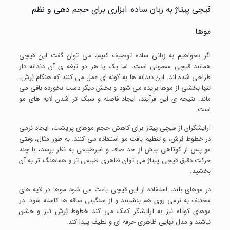
قیچی پیتاژ به زبان ساده: ابزاری برای حجم دهی و نظم
موها
اگر بخواهیم به زبانی ساده توصیف کنیم، می توان گفت این قیچی
همانند قیچی معمولی است، اما یک یا هر دو تیغه ی آن دندانه دار
طراحی شده اند. این دندانه ها به گونه ای عمل می کنند که هنگام بُرش،
تنها بخشی از موها بریده می شود و بخش دیگر دست نخورده باقی می
ماند. نتیجه ی این فرآیند، ایجاد فاصله و سبک تر شدن لایه های مو
است.
آرایشگران از قیچی پیتاژ برای کاهش حجم موهای پرپشت، ایجاد نرمی
در خطوط بُرش، و تنظیم بافت مو استفاده می کنند. به طور مثال، وقتی
مو پس از کوتاهی بیش از حد صاف و غیرطبیعی به نظر برسد، با چند
حرکت دقیق قیچی پیتاژ می توان ظاهری طبیعی تر و هماهنگ تر به آن
بخشید.
در موهای بلند، استفاده از این قیچی باعث می شود موها در لایه های
مختلف به نرمی روی هم بنشینند و از سنگینی ساقه ها کاسته شود. در
موهای کوتاه نیز به آرایشگر کمک می کند خطوط بُرش تیز و خشن
نباشند و مدل نهایی ظاهری حرفه ای و لطیف پیدا کند.