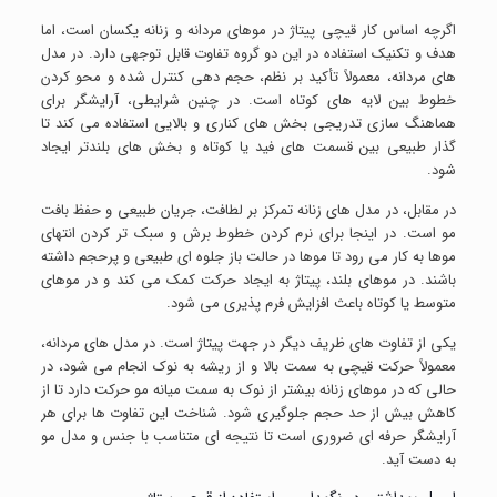
اگرچه اساس کار قیچی پیتاژ در موهای مردانه و زنانه یکسان است، اما
هدف و تکنیک استفاده در این دو گروه تفاوت قابل توجهی دارد. در مدل
های مردانه، معمولاً تأکید بر نظم، حجم دهی کنترل شده و محو کردن
خطوط بین لایه های کوتاه است. در چنین شرایطی، آرایشگر برای
هماهنگ سازی تدریجی بخش های کناری و بالایی استفاده می کند تا
گذار طبیعی بین قسمت های فید یا کوتاه و بخش های بلندتر ایجاد
شود.
در مقابل، در مدل های زنانه تمرکز بر لطافت، جریان طبیعی و حفظ بافت
مو است. در اینجا برای نرم کردن خطوط برش و سبک تر کردن انتهای
موها به کار می رود تا موها در حالت باز جلوه ای طبیعی و پرحجم داشته
باشند. در موهای بلند، پیتاژ به ایجاد حرکت کمک می کند و در موهای
متوسط یا کوتاه باعث افزایش فرم پذیری می شود.
یکی از تفاوت های ظریف دیگر در جهت پیتاژ است. در مدل های مردانه،
معمولاً حرکت قیچی به سمت بالا و از ریشه به نوک انجام می شود، در
حالی که در موهای زنانه بیشتر از نوک به سمت میانه مو حرکت دارد تا از
کاهش بیش از حد حجم جلوگیری شود. شناخت این تفاوت ها برای هر
آرایشگر حرفه ای ضروری است تا نتیجه ای متناسب با جنس و مدل مو
به دست آید.