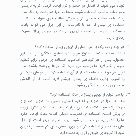
کوتاه می شوند تا تعادل در حجم و فرم ایجاد گردد. اگر به درستی
و در نقاط مناسب استفاده شود، موها نه تنها کم پشت به نظر نمی
رسند بلکه حالت طبیعی تر و خوش حالت تری خواهند داشت.
استفاده ی بیش از حد یا نادرست از این ابزار می تواند باعث
ناهمگونی حجم مو شود، بنابراین مهارت در اجرای پیتاژ اهمیت
زیادی دارد.
هر چند وقت یک بار می توان از قیچی پیتاژ استفاده کرد؟
تعداد دفعات استفاده به نوع مو و مدل اصلاح بستگی دارد. به طور
معمول، پس از هر کوتاهی اساسی، استفاده ی جزئی برای تنظیم
حجم و نظم لایه ها توصیه می شود. اگر موها پرپشت باشند، می
توان هر دو تا سه ماه یک بار از آن استفاده کرد. در موهای نازک تر
یا آسیب پذیر، فاصله ی زمانی بیشتر لازم است تا از کاهش
غیرضروری حجم جلوگیری شود.
آیا می توان از قیچی پیتاژ در خانه استفاده کرد؟
بله، اما تنها در صورتی که فرد آشنایی نسبی با اصول اصلاح و
جهت رشد مو داشته باشد.این ابزار نیازمند دقت بالا و کنترل زاویه
ی برش است. استفاده ی نادرست ممکن است باعث ایجاد حفره
ها یا ناهمواری در حجم مو شود. برای شروع، بهتر است از مدل
های دندانه ریز استفاده کرده و روی بخش های کم حجم تر تمرین
شود تا نتیجه ی طبیعی تری به دست آید.