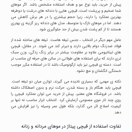
پیش از خرید، باید نوع مو و هدف استفاده مشخص باشد. اگر موهای
شما ضخیم و پرپشت است، قیچی هایی با دندانه های درشت یا دوطرفه
بهترین عملکرد را دارند، زیرا حجم بیشتری را در هر برش کاهش می
دهند. اما در موهای نازک یا متوسط، مدل های دندانه ریز گزینه ی بهتری
هستند تا از کم پشت شدن بیش از حد جلوگیری شود.
عامل مهم دیگر در انتخاب ، جنس تیغه هاست. تیغه های ساخته شده از
فولاد ضدزنگ دوام بالایی دارند و دیرتر کند می شوند. در مقابل، قیچی
های تیتانیومی علاوه بر مقاومت بیشتر در برابر زنگ زدگی، وزن سبک
تری دارند که برای استفاده های طولانی در سالن های حرفه ای مناسب تر
است. دسته ی قیچی نیز باید ارگونومیک باشد تا در استفاده مکرر موجب
خستگی انگشتان و مچ نشود.
نکته ی مهمی که بسیاری نادیده می گیرند، توازن میان دو تیغه است.
قیچی باید هنگام باز و بسته شدن، حرکت نرم و بدون اصطکاک داشته
باشد. در فروشگاه های معتبر، پیش از خرید می توان عملکرد قیچی را
روی چند تار موی مصنوعی آزمایش کرد. انتخاب ابزار مناسب نه تنها بر
کیفیت اصلاح اثر می گذارد، بلکه طول عمر وسیله را نیز افزایش می
دهد.
تفاوت استفاده از قیچی پیتاژ در موهای مردانه و زنانه