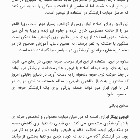
مویشان ایجاد شده، اما احساسی از لطافت و سبکی را تجربه می کنند
که حاصل مهارت آرایشگر در استفاده از قیچی است.
این قیچی برای اصلاح نهایی پس از کوتاهی بسیار مهم است، زیرا ظاهر
مو را از حالت مصنوعی خارج کرده و جلوه ای زنده و پویا به آن می
بخشد. بدون استفاده از پیتاژ، حتی دقیق ترین کوتاهی ها ممکن است
سنگین یا خشک به نظر برسند. به همین دلیل، آموزش صحیح کار در
تمام دوره های حرفه ای آرایشگری در سراسر دنیا گنجانده شده است.
علاوه بر این، استفاده از این ابزار موجب صرفه جویی در زمان می شود،
زیرا به جای چند مرحله اصلاح با قیچی های مختلف، آرایشگر می تواند
در چند حرکت نرم، حجم دلخواه را به دست آورد. در دنیای رقابتی امروز
که مشتریان به دنبال ظاهری طبیعی و منظم هستند، نداشتن مهارت در
کار با این ابزار می تواند ضعف بزرگی برای یک آرایشگر حرفه ای
محسوب شود.
سخن پایانی
قیچی پیتاژ
ابزاری است که مرز میان مهارت معمولی و تخصص حرفه ای
را در آرایشگری مشخص می کند. این قیچی نه تنها برای کاهش حجم
مو بلکه برای ایجاد لطافت، نظم و طبیعی جلوه دادن فرم مو به کار می
رود. هر آرایشگر آگاه می داند که کوتاه کردن مو تنها بخشی از فرآیند