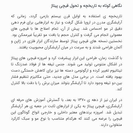
نگاهی کوتاه به تاریخچه و تحول قیچی پیتاژ
تاریخچه ی استفاده به اوایل قرن بیستم بازمی گردد، زمانی که
آرایشگری مدرن در اروپا شکل گرفت و نیاز به ابزارهایی برای فرم دهی
دقیق تر مو احساس شد. پیش از آن، تمام اصلاح ها با قیچی های
معمولی انجام می گرفت و کنترل حجم یا بافت مو تقریباً غیرممکن بود.
نخستین نسخه های قیچی پیتاژ توسط سازندگان ابزار فلزی در ژاپن و
آلمان طراحی شدند و به سرعت در میان آرایشگران محبوبیت یافتند.
با گذشت زمان، طراحی این ابزار پیشرفت کرد و امروزه قیچی های پیتاژ
در اشکال متنوعی تولید می شوند. جنس تیغه ها از فولاد ضدزنگ تا
تیتانیوم تغییر کرده و ارگونومی دسته ها نیز برای کاهش خستگی دست
بهبود یافته است. در برخی مدل های جدید، حتی مکانیزم تنظیم فشار
بین دو تیغه وجود دارد تا آرایشگر بتواند میزان برش را با دقت بالا کنترل
کند.
در ایران نیز از دهه ی ۱۳۷۰ به بعد، با گسترش آموزش های حرفه ای
آرایشگری، قیچی پیتاژ به یکی از ابزارهای ثابت در جعبه ی هر آرایشگر
تبدیل شد. امروزه برندهای معتبر داخلی و خارجی انواع گوناگون این
قیچی را عرضه می کنند که هرکدام متناسب با نوع مو و سبک کارکرد
متفاوتی دارند.