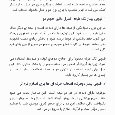
هدف خاصی ساخته شده است. شناخت ویژگی های هر مدل به آرایشگر
کمک می کند تا ابزار مناسب را برای نوع مو و مدل دلخواه انتخاب کند.
۱. قیچی پیتاژ تک طرفه؛ کنترل دقیق حجم مو
در این نوع ، تنها یکی از تیغه ها دارای دندانه است و تیغه ی دیگر صاف
و تیز طراحی می شود. این ترکیب باعث می گردد هر بار که قیچی بسته
می شود، فقط بخشی از موها بریده شود و بخش زیادی دست نخورده
باقی بماند. نتیجه ی کار، کاهش تدریجی حجم مو بدون از بین رفتن فرم
کلی است.
قیچی تک طرفه معمولاً برای اصلاح موهای کوتاه و متوسط استفاده می
شود، زیرا به آرایشگر امکان می دهد حجم را با دقت کنترل کند. این
مدل برای ایجاد لطافت در انتهای مو یا حذف ضخامت بیش از حد در
چتری ها نیز بسیار کاربرد دارد.
۲. قیچی پیتاژ دوطرفه؛ انتخاب حرفه ای ها برای اصلاح نرم تر
دوطرفه دارای دندانه در هر دو تیغه است. این ساختار باعث می شود
مقدار موی بیشتری در هر برش گرفته شود، اما برش ها همچنان نرم و
یکنواخت باقی بمانند. این مدل برای حجم گیری موهای بلند یا ضخیم
بسیار مؤثر است و فرآیند اصلاح را سریع تر می کند.