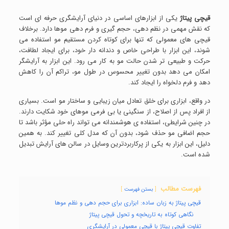
قیچی پیتاژ
یکی از ابزارهای اساسی در دنیای آرایشگری حرفه ای است
که نقش مهمی در نظم دهی، حجم گیری و فرم دهی موها دارد. برخلاف
قیچی های معمولی که تنها برای کوتاه کردن مستقیم مو استفاده می
شوند، این ابزار با طراحی خاص و دندانه دار خود، برای ایجاد لطافت،
حرکت و طبیعی تر شدن حالت مو به کار می رود. این ابزار به آرایشگر
امکان می دهد بدون تغییر محسوس در طول مو، تراکم آن را کاهش
دهد و فرم دلخواه را ایجاد کند.
در واقع، ابزاری برای خلق تعادل میان زیبایی و ساختار مو است. بسیاری
از افراد پس از اصلاح، از سنگینی یا بی فرمی موهای خود شکایت دارند.
در چنین شرایطی، استفاده ی هوشمندانه می تواند راه حلی مؤثر باشد تا
حجم اضافی مو حذف شود، بدون آن که مدل کلی تغییر کند. به همین
دلیل، این ابزار به یکی از پرکاربردترین وسایل در سالن های آرایش تبدیل
شده است.
فهرست مطالب
بستن فهرست
قیچی پیتاژ به زبان ساده: ابزاری برای حجم دهی و نظم موها
نگاهی کوتاه به تاریخچه و تحول قیچی پیتاژ
تفاوت قیچی پیتاژ با قیچی معمولی در آرایشگری