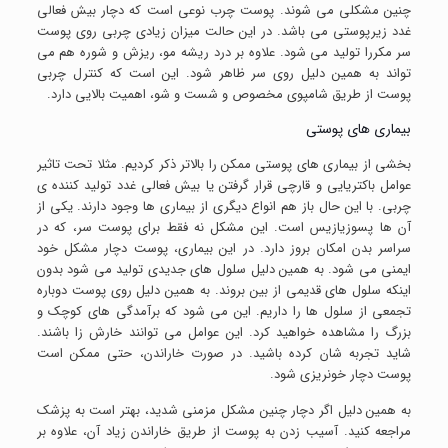
چنین مشکلی می شوند. پوست چرب نوعی است که دچار بیش فعالی
غدد زیرپوستی می باشد. در این حالت میزان زیادی چربی روی پوست
سر مکررا تولید می شود. علاوه بر درد ریشه مو، ریزش و شوره هم می
تواند به همین دلیل روی سر ظاهر شود. این است که کنترل چربی
پوست از طریق شامپوی مخصوص و شست و شو، اهمیت بالایی دارد.
بیماری های پوستی
بخشی از بیماری های پوستی ممکن را بالاتر ذکر کردیم. مثلا تحت تاثیر
عوامل باکتریایی و قارچی قرار گرفتن یا بیش فعالی غدد تولید کننده ی
چربی. با این حال باز هم انواع دیگری از بیماری ها وجود دارند. یکی از
آن ها پسوزیازیس است. این مشکل نه فقط برای پوست سر، که در
سراسر بدن امکان بروز دارد. در این بیماری، پوست دچار مشکل خود
ایمنی می شود. به همین دلیل سلول های جدیدی تولید می شود بدون
اینکه سلول های قدیمی از بین بروند. به همین دلیل روی پوست دوباره
تجمعی از سلول ها را داریم. این می شود که برآمدگی های کوچک و
بزرگ را مشاهده خواهید کرد. این عوامل می توانند خارش زا باشند.
شاید تجربه شان کرده باشید. در صورت خاراندن، حتی ممکن است
پوست دچار خونریزی شود.
به همین دلیل اگر دچار چنین مشکل مزمنی شدید، بهتر است به پزشک
مراجعه کنید. آسیب زدن به پوست از طریق خاراندن زیاد آن، علاوه بر