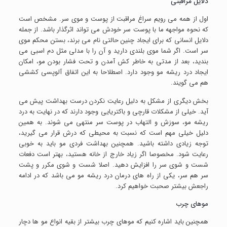
دلایل مراقبتی
اول از همه می رویم سراغ مراقبت از پوست و موی سر. مشخص است
که نحوه مواجهه ما با پوست سر خودش می تواند اثرگذار باشد. از جمله
دلایل انسانی که برای ایجاد چنین حالتی نام می برند، بستن محکم موی
سر است. اگر شما موی بلندی دارید و آن را با مدلی مثل دم اسبی می
بندید، بعد از مدتی به خاطر کش آمدن و تحت فشار بودن مو، امکان
ایجاد درد ریشه مو وجود دارد. اصطلاحا به این اتفاق آلوپسی کششی
هم می گویند.
بخش دیگری از مشکل به دلیل رعایت نکردن درست بهداشت پیش می
آید. خیلی از مشکلات قارچی و باکتریایی وجود دارند که در نهایت به درد
ریشه مو، سوزش و التهاب در پوست سر منتهی می شوند. به همین
دلیل خیلی مهم است که نسبت به محیطی که درش قرار می گیرید،
توجه زیادی داشته باشید. همچنین بهداشت فردی مو باید به خوبی
رعایت شود. مخصوصا اگر زیاد خارج از خانه هستید، بهتر است دفعات
شست و شوی سر را افزایش دهید. اصلا شست و شوی مکرر و پشت
سر هم سر، یکی از راه های درمان درد ریشه مو می باشد که در ادامه
راجعش بیشتر صحبت خواهیم کرد.
موهای چرب
همچنین باید اشاره کنیم که موهای چرب بیشتر از بقیه انواع مو ها دچار