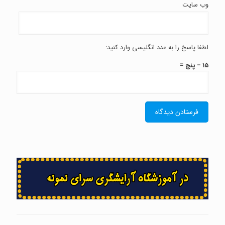
وب‌ سایت
لطفا پاسخ را به عدد انگلیسی وارد کنید:
15 − پنج =