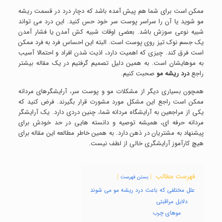
ممکن است برای شما هم پیش آمده باشد که دچار درد در قسمت ریشه
مو شوید یا آن را سراسر پوست سر خود حس کنید. این درد می تواند
شبیه نوعی سوزش باشد. بعضی اوقات شبیه کش آمدن یا فشار آمدن
یک جسم نوک تیز روی پوست است. البته این احساس فرد به فرد ممکن
است فرق کند. چیزی که اهمیت دارد، اذیت شدن افراد و احتمالا آسیب
به موهایشان است. به همین دلیل تصمیم گرفتیم در یک مقاله بیشتر
راجع
درد ریشه مو
صحبت کنیم.
همچون بسیاری دیگر از مشکلات مو و پوست سر، آرایشگرهای مردانه
ممکن است راجع این مشکل مورد مشورت قرار بگیرند. فرض کنید که
یکی از مراجعین به آرایشگاه مردانه شما، چنین دردی دارد. یک آرایشگر
مردانه حرفه ای، همیشه توصیه و دانسته هایی در حد خودش برای
پیشنهاد به مشتریان در ذهن دارد. به همین خاطر مطالعه این مقاله برای
هیچ کارآموز آرایشگری خالی از لطف نیست.
فهرست مطالب
بستن فهرست
علل مختلفی که باعث درد ریشه مو می شوند
دلایل مراقبتی
موهای چرب