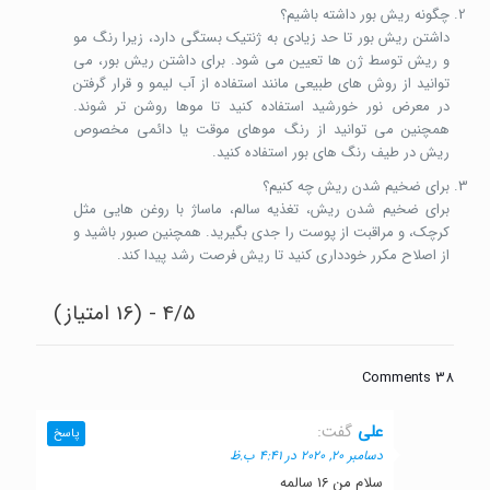
چگونه ریش بور داشته باشیم؟
داشتن ریش بور تا حد زیادی به ژنتیک بستگی دارد، زیرا رنگ مو
و ریش توسط ژن ها تعیین می شود. برای داشتن ریش بور، می
توانید از روش های طبیعی مانند استفاده از آب لیمو و قرار گرفتن
در معرض نور خورشید استفاده کنید تا موها روشن تر شوند.
همچنین می توانید از رنگ موهای موقت یا دائمی مخصوص
ریش در طیف رنگ های بور استفاده کنید.
برای ضخیم شدن ریش چه کنیم؟
برای ضخیم شدن ریش، تغذیه سالم، ماساژ با روغن هایی مثل
کرچک، و مراقبت از پوست را جدی بگیرید. همچنین صبور باشید و
از اصلاح مکرر خودداری کنید تا ریش فرصت رشد پیدا کند.
4/5 - (16 امتیاز)
38 Comments
علی
گفت:
پاسخ
دسامبر 20, 2020 در 4:41 ب.ظ
سلام من 16 سالمه