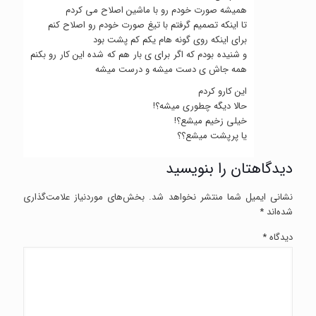
همیشه صورت خودم رو با ماشین اصلاح می کردم
تا اینکه تصمیم گرفتم با تیغ صورت خودم رو اصلاح کنم
برای اینکه روی گونه هام یکم کم پشت بود
و شنیده بودم که اگر برای ی بار هم که شده این کار رو بکنم
همه جاش ی دست میشه و درست میشه
این کارو کردم
حالا دیگه چطوری میشه؟!
خیلی زخیم میشع؟!
یا پرپشت میشع؟؟
دیدگاهتان را بنویسید
نینا بهروش
گفت:
پاسخ
نشانی ایمیل شما منتشر نخواهد شد.
بخش‌های موردنیاز علامت‌گذاری
دسامبر 24, 2020 در 1:23 ب.ظ
شده‌اند
*
برای سن 16 سال تغییرات هورمونی لازم است. و این
تغییرات باید انجام شود. مو گیری ها در بسیاری نقاط
دیدگاه
*
انجام می شود که تغییرات هورمونی است و تیغ زدن هم
می تواند باعث کلفت شدن مو و ایجاد ضخامت در مو
شود.