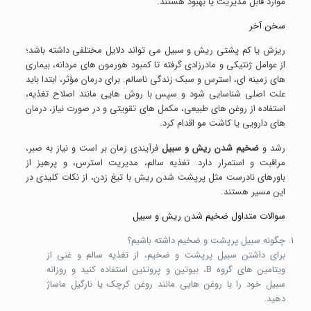
موارد قابل مدیریت یا بهبود هستند.
سخن آخر
ریزش یا کم پشتی ریش و سبیل می تواند دلایل مختلفی داشته باشد؛
از عوامل ژنتیکی و مادرزادی گرفته تا کمبود هورمون های مردانه، بیماری
های زمینه ای، استرس و سبک زندگی ناسالم. برای درمان مؤثر، ابتدا باید
علت اصلی شناسایی شود و سپس با روش هایی مانند اصلاح تغذیه،
استفاده از روغن های طبیعی، مکمل های تقویتی و در صورت نیاز، درمان
های دارویی یا کاشت مو اقدام کرد.
رشد و
ضخیم شدن ریش و سبیل
فرآیندی زمان بر است و نیاز به صبر،
مراقبت و استمرار دارد. تغذیه سالم، مدیریت استرس، و پرهیز از
باورهای نادرست مثل پرپشت شدن ریش با تیغ زدن، از نکات کلیدی در
این مسیر هستند.
سوالات متداول ضخیم شدن ریش و سبیل
چگونه سبیل پرپشت و ضخیم داشته باشیم؟
برای داشتن سبیل پرپشت و ضخیم، از تغذیه سالم و غنی از
ویتامین های گروه B، بیوتین و پروتئین استفاده کنید و روزانه
سبیل خود را با روغن هایی مانند روغن کرچک یا نارگیل ماساژ
دهید.