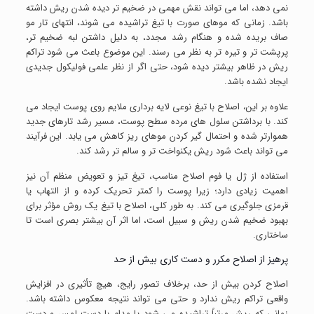
نمی دهد، اما می تواند نقش مهمی در ضخیم تر دیده شدن ریش داشته
باشد. زمانی که موهای صورت با تیغ تراشیده می شوند، انتهای تار مو
صاف بریده شده و هنگام رشد مجدد، به دلیل داشتن لبه ضخیم تر،
پرپشت تر و تیره تر به نظر می رسند. این موضوع باعث می شود تراکم
ریش در ظاهر بیشتر دیده شود، حتی اگر از نظر علمی فولیکول جدیدی
ایجاد نشده باشد.
علاوه بر این، اصلاح با تیغ نوعی لایه برداری ملایم روی پوست ایجاد می
کند. با برداشتن سلول های مرده سطح پوست، مسیر رشد تارهای جدید
هموارتر شده و احتمال گیر کردن موهای ریز کاهش می یابد. این فرآیند
می تواند باعث شود ریش یکنواخت تر و سالم تر رشد کند.
استفاده از ژل یا فوم اصلاح مناسب، تیغ تیز و تعویض منظم آن نیز
اهمیت زیادی دارد؛ زیرا پوست را کمتر تحریک کرده و از التهاب یا
قرمزی جلوگیری می کند. به طور کلی، اصلاح با تیغ یک روش مؤثر برای
بهبود ضخیم شدن ریش و سبیل است، اما اثر آن بیشتر بصری است تا
ساختاری.
پرهیز از اصلاح مکرر و دست کاری بیش از حد
اصلاح کردن بیش از حد، برخلاف تصور رایج، هیچ تأثیری در افزایش
واقعی تراکم ریش ندارد و حتی می تواند نتیجه معکوس داشته باشد.
زمانی که ریش مرتباً تراشیده می شود یا مدام با دست لمس و دست