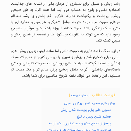
رشد ریش و سبیل برای بسیاری از مردان یکی از نشانه های جذابیت،
اعتمادبه نفس و بلوغ به حساب می آید، اما همه افراد به طور طبیعی
ریشی پرپشت و یکنواخت ندارند. نازکی، کم پشتی یا رشد نامنظم
موهای صورت می تواند نتیجه عوامل ژنتیکی، هورمونی، تغذیه ای یا
حتی سبک زندگی باشد. خوشبختانه امروزه راهکارهای مؤثر و متنوعی
وجود دارد که می تواند به تقویت فولیکول ها و ضخیم تر شدن ریش و
سبیل کمک کند.
در این بلاگ، قصد داریم به صورت علمی اما ساده فهم، بهترین روش های
عملی برای
ضخیم شدن ریش و سبیل
را بررسی کنیم؛ از تغییرات سبک
زندگی و تغذیه گرفته تا مراقبت های پوستی، محصولات تقویتی و حتی
راهکارهای پزشکی. اگر به دنبال ریشی پرتر، سالم تر و یک دست تر
هستید، این راهنما می تواند نقطه شروع مناسبی برای شما باشد.
فهرست مطالب
بستن فهرست
روش های ضخیم شدن ریش و سبیل
بهترین دارو برای پرپشت شدن ریش
ضخیم شدن ریش با تیغ
پرهیز از اصلاح مکرر و دست کاری بیش از حد
استفاده از روغن ها و محصولات طبیعی تقویتی