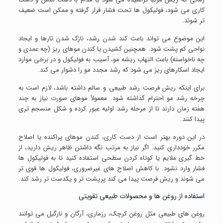
کاری می شود، فولیکول ها تحت فشار قرار گرفته و ممکن است ضعیف
تر شوند.
این موضوع می تواند باعث کند شدن رشد، نازک شدن تارها و ایجاد
نواحی کم پشت شود. همچنین کشیدن یا کندن موهای ریز (چه عمدی و
چه ناخواسته) باعث التهاب ریشه مو، آسیب به فولیکول و در برخی موارد
ایجاد اسکارهای ریز می شود که رشد مجدد مو را دشوار می کند.
برای اینکه ریش فرصت رشد طبیعی و سالم داشته باشد، لازم است به
چرخه رشد مو احترام گذاشته شود. معمولاً موهای صورت نیاز به چند
هفته زمان دارند تا از مرحله رشد اولیه عبور کرده و شکل منسجم تری
پیدا کنند.
در این دوره بهتر است از دست کاری، کندن موهای پراکنده یا اصلاح
مکرر خودداری کنید. اگر نیاز به مرتب نگه داشتن ظاهر ریش دارید، از
خط گیری ملایم یا کوتاه کردن سطحی استفاده کنید تا به فولیکول ها
فشار وارد نشود. با کاهش اصلاح های غیرضروری، فولیکول ها قوی تر
می شوند و ریش فرصت پیدا می کند پرپشت تر و یکدست تر رشد کند.
استفاده از روغن ها و محصولات طبیعی تقویتی
روغن های طبیعی مثل روغن کرچک، رزماری، آرگان و نارگیل می توانند