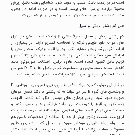
است در درازمدت باعث آسیب به موها شود. شناسایی علت دقیق ریزش
معمولاً نیازمند بررسی های بیشتر است و در صورت ادامه دار بودن،
مشورت با متخصص پوست بهترین مسیر درمانی را فراهم می کند.
علل کم پشتی ریش و سبیل
کم پشتی ریش و سبیل معمولاً ناشی از ژنتیک است؛ یعنی فولیکول
های مو به طور طبیعی تراکم یا ضخامت کمتری دارند. در بسیاری از
افراد، الگوی رشد ریش مشابه الگوی پدر یا اقوام نزدیک است و حتی با
افزایش سن ممکن است کمی بهتر شود، اما به طور کلی ژنتیک مهم
ترین عامل تعیین کننده است. علاوه براین، اختلالات هورمونی مانند
کاهش سطح تستوسترون یا حساسیت کم فولیکول ها به DHT هم می
تواند باعث شود موهای صورت نازک، پراکنده یا با سرعت کم رشد کنند.
در کنار این موارد، کمبود مواد مغذی مثل پروتئین، آهن، روی، ویتامین D
و ویتامین های گروه B نیز می تواند به کم پشتی یا رشد ناقص موهای
صورت منجر شود. برخی بیماری های پوستی مثل آکنه شدید، التهاب،
زخم قدیمی، قارچ یا درماتیت می توانند فولیکول ها را ضعیف کنند و
باعث کاهش تراکم شوند. حتی استرس، خواب نامنظم، مراقبت نادرست
از پوست، شست وشوی بیش از حد یا استفاده از محصولات خشن هم
می تواند رشد طبیعی موهای صورت را مختل کند. تشخیص دقیق
معمولاً با معاینه پزشک یا آزمایش خون امکان پذیر است، اما بیشتر