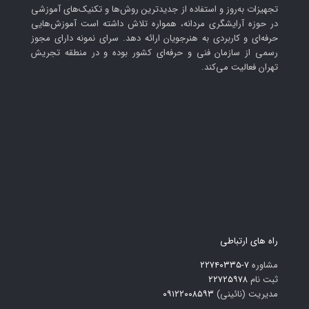
تجهیزات به‌روز و استفاده از جدیدترین روش‌ها و تکنیک‌های آموزشی
فوریه 7, 2021 در 7:41 ب.ظ
در حوزه آرایشگری مردانه، همواره تلاش داشته است آموزش‌هایی
با سلام و خسته نباشید من 17 سال سن دارم و کل صورتم
حرفه‌ای و کاربردی به هنرجویان ارائه دهد. سرای نمونه دارای مجوز
حتی تا زیر چشمام موهای کرکی داره زیر چونم و بالای لبم
رسمی از سازمان فنی و حرفه‌ای کشور بوده و در منطقه تجریش
موهای سیاه رنگ داره میخوام رو گونه هام هم همین
تهران فعالیت می‌کند.
طوری سیاه بشن البته یکم خاکستری رنگ هستن ولی
بصورت کم و پراکنده لطفا راهنمایی کنید ممنون
میلاد
گفت:
پاسخ
فوریه 18, 2021 در 6:20 ب.ظ
سلام من ۱۹ سال دارم ریش کامل دارم فقط زیر فکم و
نواحی بغل لبم خالی است و موهای خیلی نازک و ریزی
دارد چند مورد روغن استفاده کردم بهتر شده است ایا تیغ
زدن پر پشت میکند؟؟
راه های ارتباطی
مشاوره
۷-۲۲۷۴۰۳۳۵
علی
گفت:
پاسخ
ثبت نام
۲۲۷۲۵۹۷۸
مارس 10, 2021 در 6:56 ب.ظ
مدیریت (نائینی)
۰۹۱۲۲۰۰۸۵۹۳
سلام من 19سال دارم ریش هام نازک میشن و تا جایی که