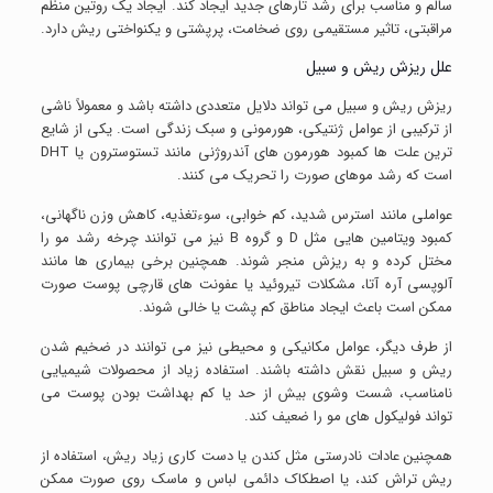
سالم و مناسب برای رشد تارهای جدید ایجاد کند. ایجاد یک روتین منظم
مراقبتی، تاثیر مستقیمی روی ضخامت، پرپشتی و یکنواختی ریش دارد.
علل ریزش ریش و سبیل
ریزش ریش و سبیل می تواند دلایل متعددی داشته باشد و معمولاً ناشی
از ترکیبی از عوامل ژنتیکی، هورمونی و سبک زندگی است. یکی از شایع
ترین علت ها کمبود هورمون های آندروژنی مانند تستوسترون یا DHT
است که رشد موهای صورت را تحریک می کنند.
عواملی مانند استرس شدید، کم خوابی، سوءتغذیه، کاهش وزن ناگهانی،
کمبود ویتامین هایی مثل D و گروه B نیز می توانند چرخه رشد مو را
مختل کرده و به ریزش منجر شوند. همچنین برخی بیماری ها مانند
آلوپسی آره آتا، مشکلات تیروئید یا عفونت های قارچی پوست صورت
ممکن است باعث ایجاد مناطق کم پشت یا خالی شوند.
از طرف دیگر، عوامل مکانیکی و محیطی نیز می توانند در ضخیم شدن
ریش و سبیل نقش داشته باشند. استفاده زیاد از محصولات شیمیایی
نامناسب، شست وشوی بیش از حد یا کم بهداشت بودن پوست می
تواند فولیکول های مو را ضعیف کند.
همچنین عادات نادرستی مثل کندن یا دست کاری زیاد ریش، استفاده از
ریش تراش کند، یا اصطکاک دائمی لباس و ماسک روی صورت ممکن