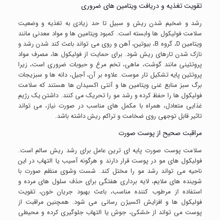
تقویت تغذیه و دریافت ویتامین های ضروری
رشد و ضخیم شدن ریش و سبیل تا حد زیادی به تغذیه و وضعیت
سلامت فولیکول ها وابسته است. کمبود ویتامین ها و مواد معدنی مانند
ویتامین D، گروه B، بیوتین، آهن و روی می تواند باعث کند شدن رشد و
نازک شدن تارهای ریش شود. برای حمایت از فولیکول ها، مصرف مواد
پروتئینی مانند گوشت، ماهی، تخم مرغ و حبوبات ضروری است، زیرا
پروتئین پایه تشکیل تار موست. علاوه بر آن، آجیل، دانه ها و سبزیجات
برگ سبز منابع غنی ویتامین ها و آنتی اکسیدان ها هستند که سلامت
فولیکول ها را حفظ کرده و رشد مو را تحریک می کنند. داشتن یک رژیم
غذایی متعادل، همراه با مکمل های مناسب در صورت نیاز، می تواند
تاثیر قابل توجهی روی ضخامت و تراکم ریش داشته باشد.
مراقبت صحیح از پوست صورت
سلامت پوست صورت پایه ای ترین عامل برای رشد ریش سالم است.
فولیکول های مو در پوست قرار دارند و هرگونه آسیب یا التهاب در این
ناحیه می تواند رشد مو را مختل کند. شست وشوی منظم صورت با
شوینده های ملایم، لایه برداری هفتگی برای حذف سلول های مرده و
استفاده از مرطوب کننده مناسب، باعث بهبود جریان خون، تقویت
فولیکول ها و افزایش اکسیژن رسانی می شود. همچنین مراقبت از
پوست می تواند از خشکی، جوش یا التهاب جلوگیری کرده و محیطی