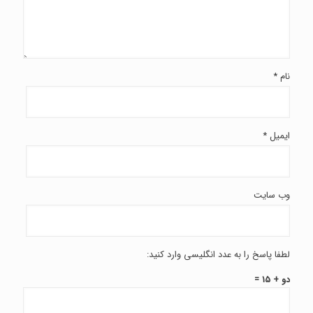
نینا بهروش
گفت:
پاسخ
فوریه 14, 2021 در 2:24 ب.ظ
برای سن ۱۶ سال تغییرات هورمونی لازم است. و این
تغییرات باید انجام شود. مو گیری ها در بسیاری نقاط
انجام می شود که تغییرات هورمونی است و تیغ زدن هم
نام
*
می تواند باعث کلفت شدن مو و ایجاد ضخامت در مو
شود.
ایمیل
*
محمد
گفت:
پاسخ
دسامبر 27, 2020 در 12:33 ب.ظ
سلام من ۱۹ سال دارم و موهای صورتم بور هستش چجوری
وب‌ سایت
موهای صورتمو ضخیم و سیاه کنم
نینا بهروش
گفت:
لطفا پاسخ را به عدد انگلیسی وارد کنید:
پاسخ
ژانویه 14, 2021 در 11:55 ق.ظ
دو + 15 =
تغییرات هورمونی در این سن ایجاد می شود. با تیغ زدن
می توان زخیم تر کرد. روغن اوکالیپتوس و روغن کنجد