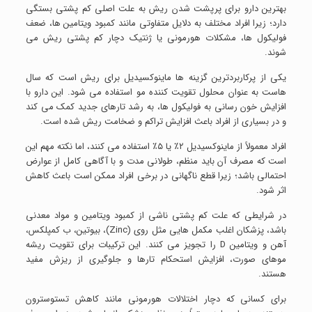
بهترین دارو برای پرپشت شدن ریش به علت اصلی کم پشتی بستگی
دارد؛ زیرا افراد مختلف به دلایل متفاوتی مانند کمبود ویتامین ها، ضعف
فولیکول ها، مشکلات هورمونی یا ژنتیک دچار کم پشتی ریش می
شوند.
یکی از پرکاربردترین گزینه ها ماینوکسیدیل برای ریش است که سال
هاست به عنوان محلول تقویت کننده مو استفاده می شود. این دارو با
افزایش خون رسانی به فولیکول ها، به رشد تارهای جدید کمک می کند
و در بسیاری از افراد باعث افزایش تراکم و ضخامت ریش شده است.
افراد معمولاً از ماینوکسیدیل ۲٪ یا ۵٪ استفاده می کنند، اما نکته مهم این
است که مصرف آن باید منظم، طولانی مدت و با آگاهی کامل از عوارض
احتمالی باشد؛ زیرا قطع ناگهانی در برخی افراد ممکن است باعث کاهش
اثر شود.
در شرایطی که علت کم پشتی ناشی از کمبود ویتامین و مواد معدنی
باشد، پزشکان اغلب مکمل هایی مثل روی (Zinc)، بیوتین، ب کمپلکس،
آهن و ویتامین D را تجویز می کنند. این ترکیبات برای تقویت ریشه
موهای صورت، افزایش استحکام تارها و جلوگیری از ریزش مفید
هستند.
برای کسانی که دچار اختلالات هورمونی مانند کاهش تستوسترون