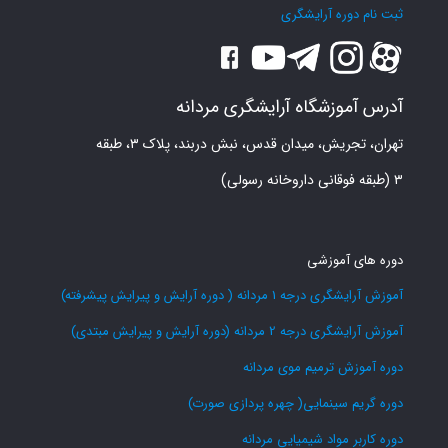
دیگه رشد نمیکنن بعد درست میشن الان دو ساله که این
ثبت نام دوره آرایشگری
جوره مخصوصا بهار و تابستان از بهار شروع میشه
آدرس آموزشگاه آرایشگری مردانه
Ali
گفت:
پاسخ
ژوئن 1, 2021 در 7:40 ب.ظ
تهران، تجریش، میدان قدس، نبش دربند، پلاک ۳، طبقه
سلام من ۱۹ سالمه و موهای دور دهانم خیلی کم پشتن
۳ (طبقه فوقانی داروخانه رسولی)
حتی سبیل خوبیم ندارم و خیلی کم پشته روغن های
مختلف و روش درمانی های مختلف هم امتحان کردم ولی
هیچ تاثیری نداشت چ کار باید بکنم.
دوره های آموزشی
rostami rostami
گفت:
آموزش آرایشگری درجه 1 مردانه ( دوره آرایش و پیرایش پیشرفته)
پاسخ
جولای 3, 2021 در 2:02 ب.ظ
آموزش آرایشگری درجه 2 مردانه (دوره آرایش و پیرایش مبتدی)
سلام Ali عزیز روز بخیر
شما می توانید از روغن های مخصوص رشد سریع مو
دوره آموزش ترمیم موی مردانه
کمک بگیرید.
دوره گریم سینمایی( چهره پردازی صورت)
دوره کاربر مواد شیمیایی مردانه