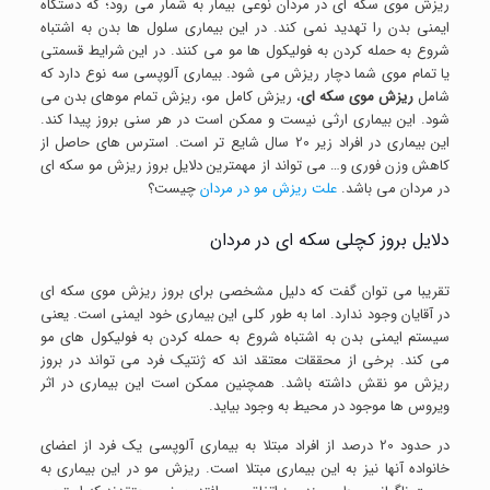
ریزش موی سکه ای در مردان نوعی بیمار به شمار می رود؛ که دستگاه
ایمنی بدن را تهدید نمی کند. در این بیماری سلول ها بدن به اشتباه
شروع به حمله کردن به فولیکول ها مو می کنند. در این شرایط قسمتی
یا تمام موی شما دچار ریزش می شود. بیماری آلوپسی سه نوع دارد که
شامل
ریزش موی سکه ای
، ریزش کامل مو، ریزش تمام موهای بدن می
شود. این بیماری ارثی نیست و ممکن است در هر سنی بروز پیدا کند.
این بیماری در افراد زیر 20 سال شایع تر است. استرس های حاصل از
کاهش وزن فوری و… می تواند از مهمترین دلایل بروز ریزش مو سکه ای
در مردان می باشد.
علت ریزش مو در مردان
چیست؟
دلایل بروز کچلی سکه ای در مردان
تقریبا می توان گفت که دلیل مشخصی برای بروز ریزش موی سکه ای
در آقایان وجود ندارد. اما به طور کلی این بیماری خود ایمنی است. یعنی
سیستم ایمنی بدن به اشتباه شروع به حمله کردن به فولیکول های مو
می کند. برخی از محققات معتقد اند که ژنتیک فرد می تواند در بروز
ریزش مو نقش داشته باشد. همچنین ممکن است این بیماری در اثر
ویروس ها موجود در محیط به وجود بیاید.
در حدود 20 درصد از افراد مبتلا به بیماری آلوپسی یک فرد از اعضای
خانواده آنها نیز به این بیماری مبتلا است. ریزش مو در این بیماری به