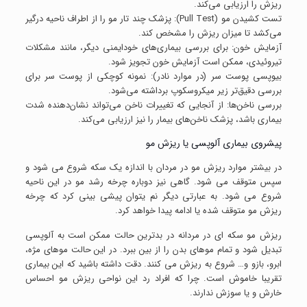
ریزش را ارزیابی می‌کند.
تست کشیدن مو (Pull Test): پزشک چند تار مو را از اطراف ناحیه درگیر
می‌کشد تا میزان ریزش را مشخص کند.
آزمایش خون: برای بررسی بیماری‌های خودایمنی دیگر، مانند مشکلات
تیروئیدی، ممکن است آزمایش خون تجویز شود.
بیوپسی پوست سر (در موارد نادر): نمونه کوچکی از پوست سر برای
بررسی دقیق‌تر زیر میکروسکوپ برداشته می‌شود.
بررسی ناخن‌ها: از آنجایی که تغییرات ناخن می‌تواند نشان‌دهنده شدت
بیماری باشد، پزشک ناخن‌های بیمار را نیز ارزیابی می‌کند.
پیشروی بیماری آلوپسی یا ریزش مو
در بیشتر موارد ریزش مو در مردان با اندازه یک سکه شروع می شود و
سپس متوقف می شود. گاهی نیز دوباره چرخه رشد مو در این ناحیه
شروع می شود. به عبارتی دیگر نم یتوان پیشی بینی کرد که چرخه
ریزش مو متوقف شده یا ادامه پیدا خواهد کرد.
ریزش مو سکه ای در مردانه در بدترین حالت ممکن است به آلوپسی
تبدیل شود و تمام موهای بدن را از بین ببرد. در این حالت موهای مژه،
ابرو، بازو و… شروع به ریزش می کنند. دقت داشته باشید که این بیماری
تقریبا خاموش است. چرا که افراد رد این نواحی ریزش مو احساس
خارش و یا سوزش ندارند.