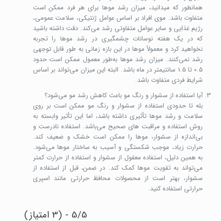
همانطور که میدانید، میزان رشد موها برای هر فرد ممکن است
متفاوت باشد. موی افراد بر اساس عوامل ژنتیکی، سلامت عمومی،
رژیم غذایی و سایر عوامل متفاوتی رشد می‌کند. دقت داشته باشید
که در یک هفته نوسانات چشمگیری در رشد موها را تجربه
نخواهید کرد و معمولاً موها در این بازه زمانی به طور قابل توجهی
رشد نمی‌کنند. میزان رشد موها به‌طور معمول ممکن است حدود
0.5 تا 1.5 سانتیمتر در ماه باشد. البته این میزان می‌تواند بر اساس
شرایط فردی متفاوت باشد.
آیا استفاده از سشوار و رنگ مو باعث کاهش رشد مو می‌شود؟
بله تا حدودی استفاده از سشوار و رنگ مو ممکن است بر روی
سلامت و رشد موها تأثیری داشته باشد، اما این تأثیر وابسته به
روش استفاده و مراقبت های صحیح می‌باشد. استفاده نادرست و
بی‌اندازه از سشوار، موها را ممکن است خشک و ضعیف کند.
حرارت زیاد، موجب شکستگی و آسیب به ساختار موها می‌شود.
به همین دلیل، استفاده معقول از سشوار و استفاده از حرارت کمتر
می‌تواند به تقویت موها کمک کند. در ضمن، قبل از استفاده از
سشوار، بهتر است از محصولات محافظ حرارتی مانند اسپری
حرارتی استفاده کنید.
5/5 - (3 امتیاز)