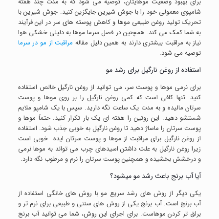
برای بهبود وضعیت موهایتان، توصیه می شود که به مدت چند هفته
شامپوی معمولی خود را با جوش شیرین جایگزین کنید. جوش شیرین با
تحریک تولید روغن طبیعی موها و کاهش پوسته های سر در این فرآیند
به شما کمک می کند. همچنین در فصل سرما موها به دلیلی خشکی هوا
نیاز به مراقبت بیشتری دارند به همین دلیل مقاله
مراقبت از مو در سرما
توصیه می شود.
استفاده از روغن نارگیل برای رشد مو
برای نرمی موها و پوست سر، می توانید از روغن نارگیل خالص استفاده
کنید. تنها کافی است که کمی روغن نارگیل را بر روی موها و پوست
سرتان مالیده و به مدت یک ساعت نگه دارید. سپس با یک شامپو ملایم
شستشو دهید. این روتین را هفته ای یک بار تکرار کنید. حتماً موها و
پوست سرتان را ماساژ دهید تا روغن نارگیل به خوبی جذب شود. استفاده
از روغن نارگیل برای مراقبت از موها و پوست سرتان ایده خوبی است
زیرا روغن نارگیل به علت داشتن اسیدهای چرب می تواند به موها نرمی
و درخشش بخشیده و همچنین پوست سرتان را نرم و مرطوب نگه دارد.
آیا آب برنج باعث رشد مو میشود؟
یکی دیگر از روش های رشد سریع مو با روش های خانگی استفاده از
آب برنج است. آب برنج یکی از روش های سنتی و طبیعی برای نرم تر و
براق تر کردن موهاست. برای اجرای این روش، شما می توانید آب برنج