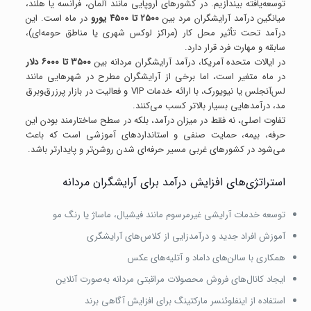
توسعه‌یافته بیندازیم. در کشورهای اروپایی مانند آلمان، فرانسه یا هلند،
میانگین درآمد آرایشگران مرد بین
۲۵۰۰ تا ۴۵۰۰ یورو
در ماه است. این
درآمد تحت تأثیر محل کار (مراکز لوکس شهری یا مناطق حومه‌ای)،
سابقه و مهارت فرد قرار دارد.
در ایالات متحده آمریکا، درآمد آرایشگران مردانه بین
۳۵۰۰ تا ۶۰۰۰ دلار
در ماه متغیر است، اما برخی از آرایشگران مطرح در شهرهایی مانند
لس‌آنجلس یا نیویورک، با ارائه خدمات VIP و فعالیت در بازار پرزرق‌وبرق
مد، درآمدهایی بسیار بالاتر کسب می‌کنند.
تفاوت اصلی، نه فقط در میزان درآمد، بلکه در سطح ساختارمند بودن این
حرفه، بیمه، حمایت صنفی و استانداردهای آموزشی است که باعث
می‌شود در کشورهای غربی مسیر حرفه‌ای شدن روشن‌تر و پایدارتر باشد.
استراتژی‌های افزایش درآمد برای آرایشگران مردانه
توسعه خدمات آرایشی غیرمرسوم مانند فیشیال، ماساژ یا رنگ مو
آموزش افراد جدید و درآمدزایی از کلاس‌های آرایشگری
همکاری با سالن‌های داماد و آتلیه‌های عکس
ایجاد کانال‌های فروش محصولات مراقبتی مردانه به‌صورت آنلاین
استفاده از اینفلوئنسر مارکتینگ برای افزایش آگاهی برند