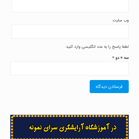
وب‌ سایت
لطفا پاسخ را به عدد انگلیسی وارد کنید:
سه × دو =