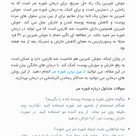
جوش شیرین یک راه حل سریع، برای درمان شوره سر است که به
راحتی در دسترس است و برای کمک به درمان شوره سر است. جوش
شیرین به عنوان یک لایه بردار ملایم برای از بین بردن سلول های مرده
پوست و کاهش پوسته پوسته شدن و خارش عمل می کند. جوش
شیرین همچنین دارای خاصیت ضد قارچی است که می تواند در درمان
شوره سر مفید باشد. در مطالعه ای تأثیر حمام با جوش شیرین بر 31 فرد
مبتلا به پسوریازیس به معنای کاهش خارش و تحریک بعد از سه هفته
بود.
در پایان اینکه، جوش شیرین هم خاصیت ضد قارچی دارد و ممکن است
به رفع خارش و سوزش پوست کمک کند. با درمان های خانگی بیان شده
در این مقاله، می توانید
از بین بردن شوره سر
انجام دهید. از این روش
های درمانی می توانید به حداکثر رساندن اثربخشی در درمان بپردازید.
سوالات متداول درباره شوره سر
چگونه جلوی شوره و پوسته پوسته شده را بگیریم؟
هنگام استحمام از شامپو ضد شوره استفاده کنید. بگذارید چند
دقیقه روی سر بماند. از نرم کننده مو استفاده کنید. در صورت
خارش پوست سر، آنرا خراش ندهید.
چه غذاهایی باعث ایجاد شوره سر می شوند؟
رژیم های غذایی حاوی قند، مواد غذایی فرآوری شده و چربی های