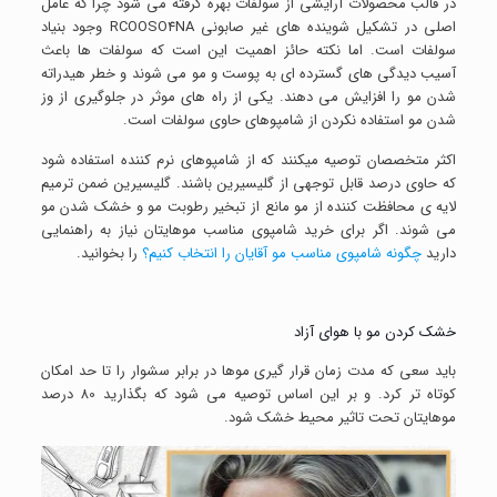
در قالب محصولات آرایشی از سولفات بهره گرفته می شود چرا که عامل
اصلی در تشکیل شوینده های غیر صابونی RCOOSO4NA وجود بنیاد
سولفات است. اما نکته حائز اهمیت این است که سولفات ها باعث
آسیب دیدگی های گسترده ای به پوست و مو می شوند و خطر هیدراته
شدن مو را افزایش می دهند. یکی از راه های موثر در جلوگیری از وز
شدن مو استفاده نکردن از شامپوهای حاوی سولفات است.
اکثر متخصصان توصیه میکنند که از شامپوهای نرم کننده استفاده شود
که حاوی درصد قابل توجهی از گلیسیرین باشند. گلیسیرین ضمن ترمیم
لایه ی محافظت کننده از مو مانع از تبخیر رطوبت مو و خشک شدن مو
می شوند. اگر برای خرید شامپوی مناسب موهایتان نیاز به راهنمایی
دارید
چگونه شامپوی مناسب مو آقایان را انتخاب کنیم؟
را بخوانید.
خشک کردن مو با هوای آزاد
باید سعی که مدت زمان قرار گیری موها در برابر سشوار را تا حد امکان
کوتاه تر کرد. و بر این اساس توصیه می شود که بگذارید 80 درصد
موهایتان تحت تاثیر محیط خشک شود.