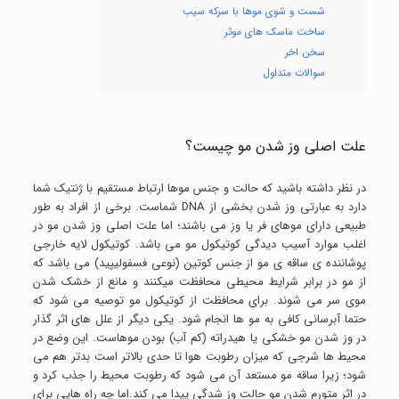
شست و شوی موها با سرکه سیب
ساخت ماسک های موثر
سخن اخر
سوالات متداول
علت اصلی وز شدن مو چیست؟
در نظر داشته باشید که حالت و جنس موها ارتباط مستقیم با ژنتیک شما
دارد به عبارتی وز شدن بخشی از DNA شماست. برخی از افراد به طور
طبیعی دارای موهای فر یا وز می باشند؛ اما علت اصلی وز شدن مو در
اغلب موارد آسیب دیدگی کوتیکول مو می باشد. کوتیکول لایه خارجی
پوشاننده ی ساقه ی مو از جنس کوتین (نوعی فسفولیپید) می باشد که
از مو در برابر شرایط محیطی محافظت میکنند و مانع از خشک شدن
موی سر می شوند. برای محافظت از کوتیکول مو توصیه می شود که
حتما آبرسانی کافی به مو ها انجام شود. یکی دیگر از علل های اثر گذار
در وز شدن مو خشکی یا هیدراته (کم آب) بودن موهاست. این وضع در
محیط ها شرجی که میزان رطوبت هوا تا حدی بالاتر است بدتر هم می
شود؛ زیرا ساقه مو مستعد آن می شود که رطوبت محیط را جذب کرد و
در اثر متورم شدن مو حالت وز شدگی پیدا می کند.اما چه راه هایی برای