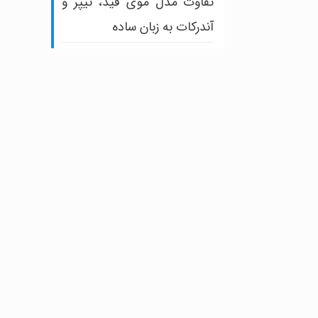
تفاوت مدل موی فید، تیپر و
آندرکات به زبان ساده