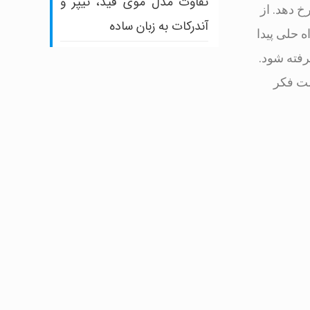
تفاوت مدل موی فید، تیپر و
خ دهد. از
آندرکات به زبان ساده
ه حلی پیدا
رفته شود.
شت فکر