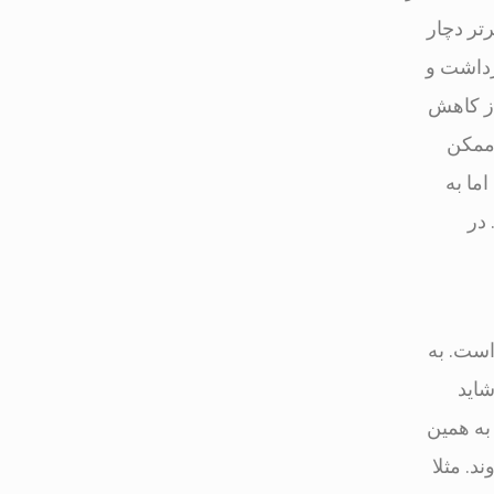
تر دچار
رداشت و
از کاهش
 ممکن
ما به
 در
است. به
شاید
به همین
د. مثلا