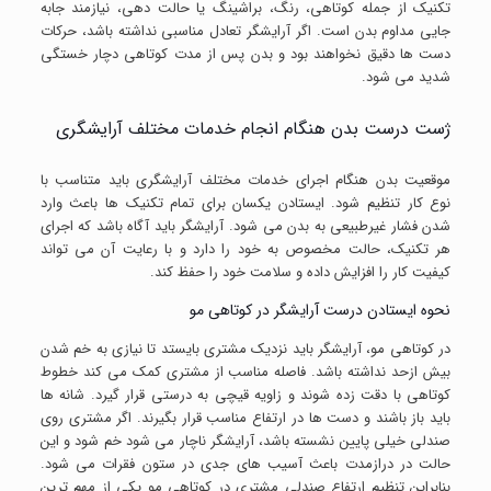
تکنیک از جمله کوتاهی، رنگ، براشینگ یا حالت دهی، نیازمند جابه
جایی مداوم بدن است. اگر آرایشگر تعادل مناسبی نداشته باشد، حرکات
دست ها دقیق نخواهند بود و بدن پس از مدت کوتاهی دچار خستگی
شدید می شود.
ژست درست بدن هنگام انجام خدمات مختلف آرایشگری
موقعیت بدن هنگام اجرای خدمات مختلف آرایشگری باید متناسب با
نوع کار تنظیم شود. ایستادن یکسان برای تمام تکنیک ها باعث وارد
شدن فشار غیرطبیعی به بدن می شود. آرایشگر باید آگاه باشد که اجرای
هر تکنیک، حالت مخصوص به خود را دارد و با رعایت آن می تواند
کیفیت کار را افزایش داده و سلامت خود را حفظ کند.
نحوه ایستادن درست آرایشگر در کوتاهی مو
در کوتاهی مو، آرایشگر باید نزدیک مشتری بایستد تا نیازی به خم شدن
بیش ازحد نداشته باشد. فاصله مناسب از مشتری کمک می کند خطوط
کوتاهی با دقت زده شوند و زاویه قیچی به درستی قرار گیرد. شانه ها
باید باز باشند و دست ها در ارتفاع مناسب قرار بگیرند. اگر مشتری روی
صندلی خیلی پایین نشسته باشد، آرایشگر ناچار می شود خم شود و این
حالت در درازمدت باعث آسیب های جدی در ستون فقرات می شود.
بنابراین تنظیم ارتفاع صندلی مشتری در کوتاهی مو یکی از مهم ترین