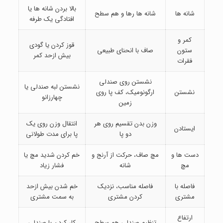
بالا بردن شانه ها یا
شانه ها
شانه ها رها و هم سطح
افتادگی یک طرفه
کمر و
قوز کردن یا گودی
ستون
صاف با انحنای طبیعی
بیش ازحد کمر
فقرات
نشستن روی صندلی
نشستن لبه صندلی یا
نشستن
ارگونومیک، کف پا روی
چهارزانو
زمین
وزن بدن تقسیم روی هر
انتقال وزن روی یک
ایستادن
دو پا
پا برای مدت طولانی
دست ها و
مچ صاف، حرکت از آرنج و
خم کردن شدید مچ یا
مچ
شانه
فشار زیاد
فاصله با
فاصله مناسب، نزدیک
خم شدن بیش ازحد
مشتری
کردن مشتری
به سمت مشتری
ارتفاع
تنظیم صندلی هم سطح
کار کردن با صندلی