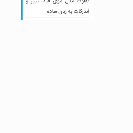
تفاوت مدل موی فید، تیپر و
آندرکات به زبان ساده