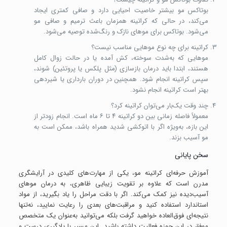
بوتاکس مو بیشتر خاصیت احیایی دارد و صافی کمتری ایجاد
می‌کند، در حالی که کراتینه همزمان باعث ترمیم و صافی مو
می‌شود. بوتاکس برای موهای نازک و رنگ‌شده توصیه می‌شود.
کراتینه برای چه نوع موهایی مناسب نیست؟
موهایی که به‌شدت سوخته، کش آمده یا در حالت زوال کامل
هستند، ابتدا باید درمان بازسازی (مثل پلکس یا پروتئین) شوند،
سپس کراتینه انجام شود. همچنین در دوران بارداری یا شیردهی
بهتر است کراتینه انجام نشود.
چند وقت یک‌بار می‌توان کراتینه کرد؟
معمولاً فاصله زمانی بین دو کراتینه ۴ تا ۶ ماه است. انجام زودتر از
این بازه، به‌ویژه اگر با اتوکشی شدید همراه باشد، ممکن است به
مو آسیب بزند.
سخن پایانی
آموزش حرفه‌ای کراتینه مو، یکی از مهارت‌های کلیدی در آرایشگری
مدرن است که علاوه بر تقویت زیبایی ظاهری، به درمان موهای
آسیب‌دیده نیز کمک می‌کند. اگر با دقت مراحل را یاد بگیرید، از مواد
استاندارد استفاده کنید و مراقبت‌های بعدی را رعایت نمایید، نه‌تنها
نتیجه‌ای فوق‌العاده خواهید گرفت بلکه می‌توانید به‌عنوان یک متخصص
موفق در این حوزه فعالیت داشته باشید. این مسیر با یادگیری درست و