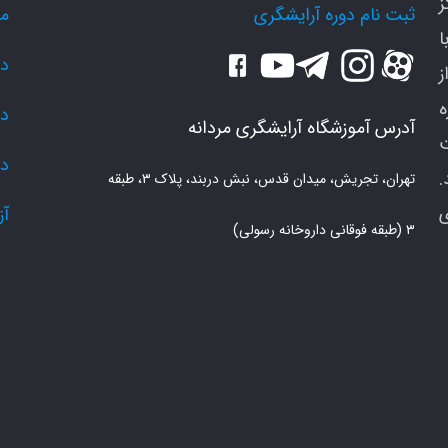
ز
ثبت نام دوره آرایشگری
م
ا
دو
ز
دو
آدرس آموزشگاه آرایشگری مردانه
دو
.
تهران، تجریش، میدان قدس، نبش دربند، پلاک ۳، طبقه
ی
آز
۳ (طبقه فوقانی داروخانه رسولی)