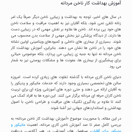
آموزش بهداشت کار ناخن مردانه
در سال های اخیر، توجه به بهداشت و زیبایی ناخن دیگر صرفاً یک امر
زنانه تلقی نمی شود، بلکه آقایان نیز به اهمیت مراقبت و سلامت ناخن
های خود پی برده اند. ناخن ها علاوه بر نقش مهمی که در زیبایی دست
ها دارند، از دیدگاه پزشکی نیز بخش مهمی از سلامت بدن محسوب می
شوند. بسیاری از بیماری های داخلی و کمبودهای ویتامینی اولین نشانه
های خود را در ناخن ها نشان می دهند. بنابراین، آموزش بهداشت کار
ناخن مردانه نه تنها به جنبه ی زیبایی می پردازد، بلکه موضوعی حیاتی
برای پیشگیری از بیماری ها، عفونت ها و مشکلات پوستی نیز به شمار
می رود.
دنیای ناخن کاری مردانه با گذشته تفاوت های زیادی کرده است. امروزه
سالن های تخصصی بسیاری وجود دارند که خدمات مانیکور و پدیکور را
به آقایان ارائه می دهند و حتی دوره های آموزشی ویژه ای برای تربیت
ناخن کاران حرفه ای مردانه برگزار می کنند. این دوره ها به افراد کمک می
کنند تا علاوه بر یادگیری تکنیک های مراقبت و طراحی ناخن، با اصول
بهداشتی و استانداردهای جهانی نیز آشنا شوند.
در این مقاله، با محوریت موضوع «آموزش بهداشت کار ناخن مردانه» به
بررسی کامل صفر تا صد آموزش ناخن کاری مردانه، اهمیت
مانیکور و
پدیکور برای آقایان
، سرفصل های آموزشی در هیر آکادمی، دریافت