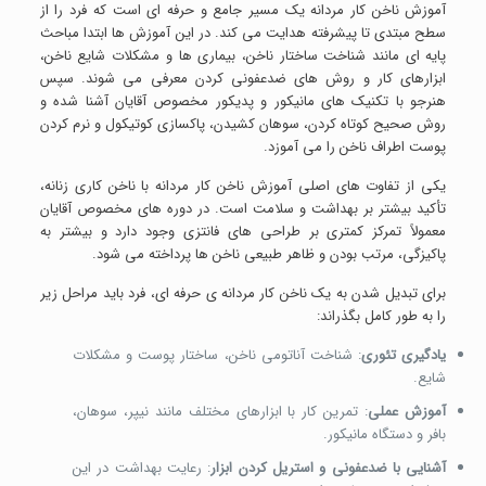
آموزش ناخن کار مردانه یک مسیر جامع و حرفه ای است که فرد را از
سطح مبتدی تا پیشرفته هدایت می کند. در این آموزش ها ابتدا مباحث
پایه ای مانند شناخت ساختار ناخن، بیماری ها و مشکلات شایع ناخن،
ابزارهای کار و روش های ضدعفونی کردن معرفی می شوند. سپس
هنرجو با تکنیک های مانیکور و پدیکور مخصوص آقایان آشنا شده و
روش صحیح کوتاه کردن، سوهان کشیدن، پاکسازی کوتیکول و نرم کردن
پوست اطراف ناخن را می آموزد.
یکی از تفاوت های اصلی آموزش ناخن کار مردانه با ناخن کاری زنانه،
تأکید بیشتر بر بهداشت و سلامت است. در دوره های مخصوص آقایان
معمولاً تمرکز کمتری بر طراحی های فانتزی وجود دارد و بیشتر به
پاکیزگی، مرتب بودن و ظاهر طبیعی ناخن ها پرداخته می شود.
برای تبدیل شدن به یک ناخن کار مردانه ی حرفه ای، فرد باید مراحل زیر
را به طور کامل بگذراند:
یادگیری تئوری
: شناخت آناتومی ناخن، ساختار پوست و مشکلات
شایع.
آموزش عملی
: تمرین کار با ابزارهای مختلف مانند نیپر، سوهان،
بافر و دستگاه مانیکور.
آشنایی با ضدعفونی و استریل کردن ابزار
: رعایت بهداشت در این